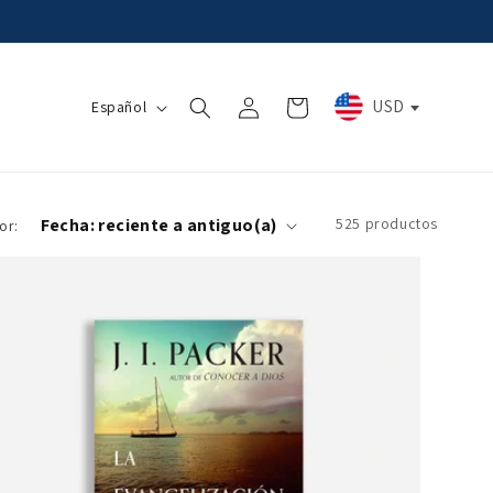
Iniciar
I
USD
Carrito
Español
sesión
d
i
o
525 productos
or:
m
a