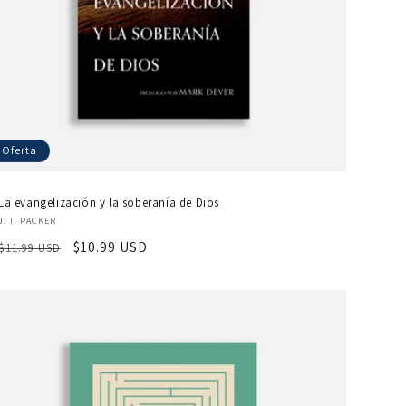
Oferta
La evangelización y la soberanía de Dios
Proveedor:
J. I. PACKER
Precio
Precio
$10.99 USD
$11.99 USD
habitual
de
oferta