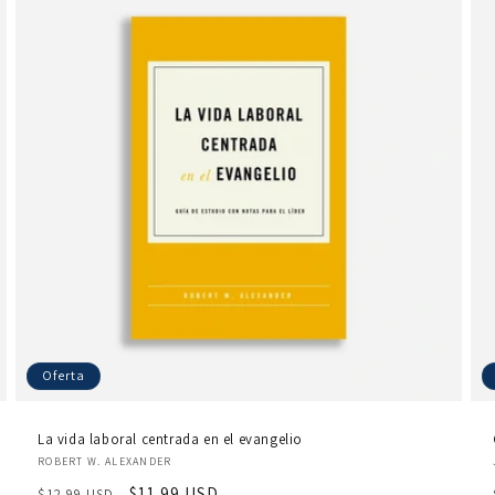
Oferta
La vida laboral centrada en el evangelio
Proveedor:
ROBERT W. ALEXANDER
Precio
Precio
$11.99 USD
$12.99 USD