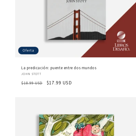
Oferta
La predicación: puente entre dos mundos
Proveedor:
JOHN STOTT
Precio
Precio
$17.99 USD
$18.99 USD
habitual
de
oferta