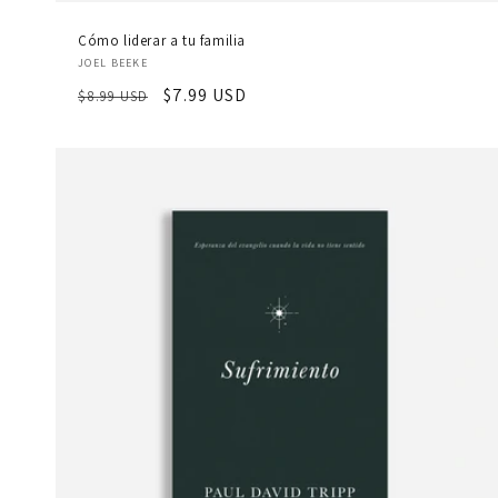
Cómo liderar a tu familia
Proveedor:
JOEL BEEKE
Precio
Precio
$7.99 USD
$8.99 USD
habitual
de
oferta