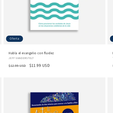
Oferta
Habla el evangelio con fluidez
Proveedor:
JEFF VANDERSTELT
Precio
Precio
$11.99 USD
$12.99 USD
habitual
de
oferta