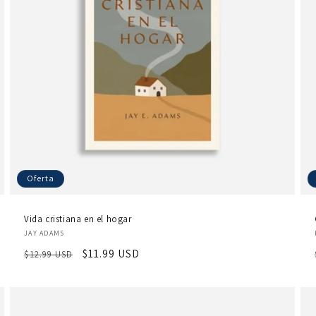
Oferta
Vida cristiana en el hogar
Proveedor:
JAY ADAMS
Precio
Precio
$11.99 USD
$12.99 USD
habitual
de
oferta