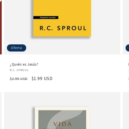
Oferta
¿Quién es Jesús?
Proveedor:
R.C. SPROUL
Precio
Precio
$1.99 USD
$2.99 USD
habitual
de
oferta