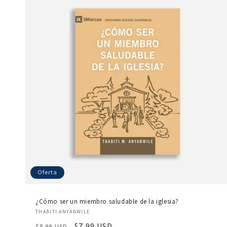
Oferta
¿Cómo ser un miembro saludable de la iglesia?
Proveedor:
THABITI ANYABWILE
Precio
Precio
$7.99 USD
$8.99 USD