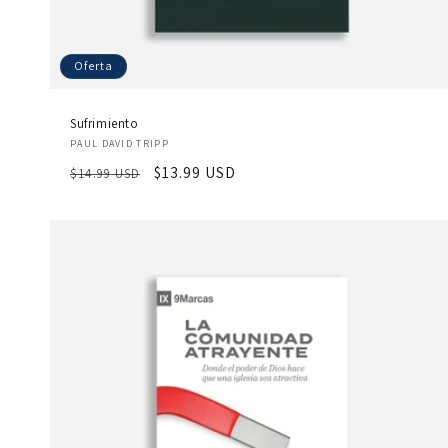
Oferta
Sufrimiento
Proveedor:
PAUL DAVID TRIPP
Precio
Precio
$13.99 USD
$14.99 USD
habitual
de
oferta