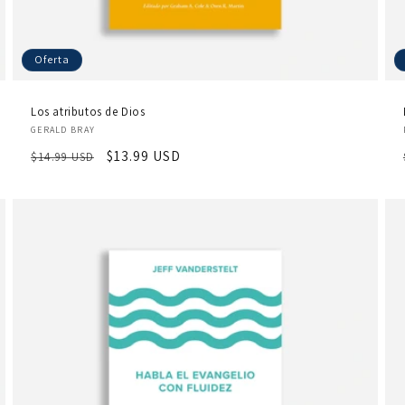
Oferta
Los atributos de Dios
Proveedor:
GERALD BRAY
Precio
Precio
$13.99 USD
$14.99 USD
habitual
de
oferta