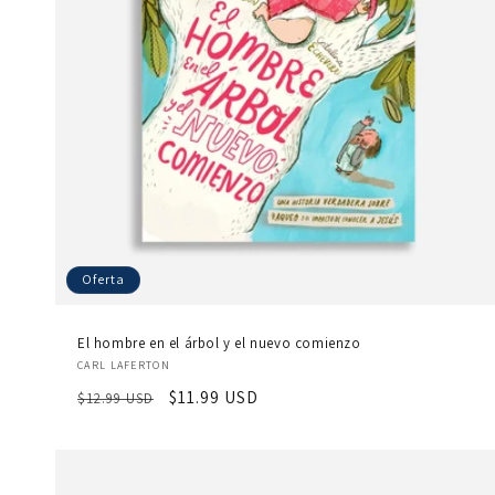
Oferta
El hombre en el árbol y el nuevo comienzo
Proveedor:
CARL LAFERTON
Precio
Precio
$11.99 USD
$12.99 USD
habitual
de
oferta