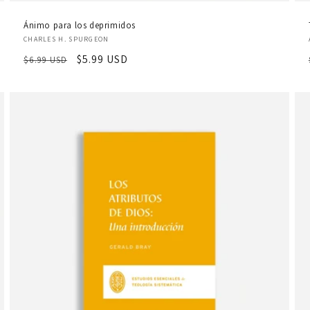
Ánimo para los deprimidos
Proveedor:
CHARLES H. SPURGEON
Precio
Precio
$5.99 USD
$6.99 USD
habitual
de
oferta