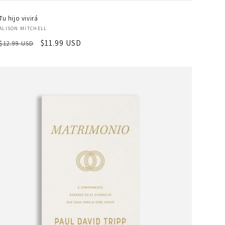
Tu hijo vivirá
Proveedor:
ALISON MITCHELL
Precio
Precio
$11.99 USD
$12.99 USD
habitual
de
oferta