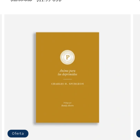
habitual
de
oferta
Oferta