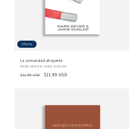
Oferta
La comunidad atrayente
Proveedor:
MARK DEVER & JAMIE DUNLOP
Precio
Precio
$11.99 USD
$12.99 USD
habitual
de
oferta