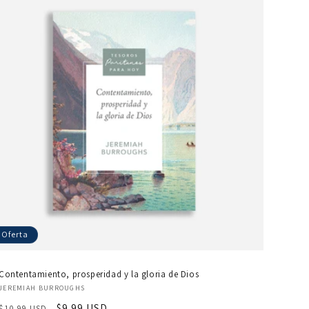
Oferta
Contentamiento, prosperidad y la gloria de Dios
Proveedor:
JEREMIAH BURROUGHS
Precio
Precio
$9.99 USD
$10.99 USD