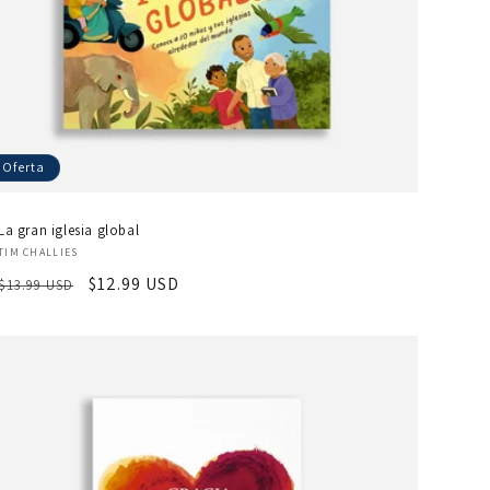
Oferta
La gran iglesia global
Proveedor:
TIM CHALLIES
Precio
Precio
$12.99 USD
$13.99 USD
habitual
de
oferta