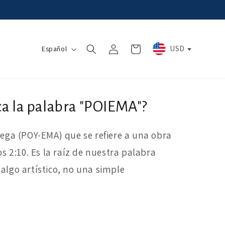
Iniciar
I
USD
Carrito
Español
sesión
d
i
o
ca la palabra "POIEMA"?
m
a
iega (POY-EMA) que se refiere a una obra
os 2:10. Es la raíz de nuestra palabra
algo artístico, no una simple