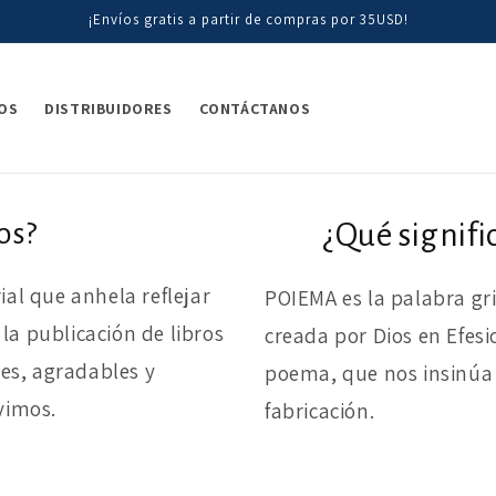
¡Envíos gratis a partir de compras por 35USD!
OS
DISTRIBUIDORES
CONTÁCTANOS
os?
¿Qué signifi
al que anhela reflejar
POIEMA es la palabra gr
a publicación de libros
creada por Dios en Efesi
les, agradables y
poema, que nos insinúa 
vimos.
fabricación.