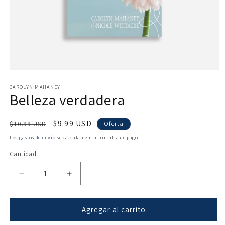
Abrir
elemento
multimedia
CAROLYN MAHANEY
Belleza verdadera
1
en
una
ventana
Precio
Precio
$9.99 USD
$10.99 USD
Oferta
modal
habitual
de
Los
gastos de envío
se calculan en la pantalla de pago.
oferta
Cantidad
Reducir
Aumentar
cantidad
cantidad
para
para
Belleza
Belleza
Agregar al carrito
verdadera
verdadera