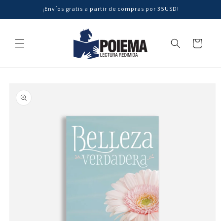
Ir
¡Envíos gratis a partir de compras por 35USD!
directamente
al contenido
Carrito
Ir
directamente
a la
información
del producto