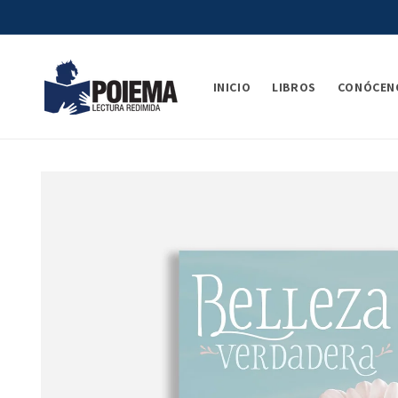
Ir
directamente
al contenido
INICIO
LIBROS
CONÓCEN
Ir
directamente
a la
información
del producto