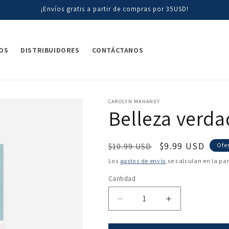
¡Envíos gratis a partir de compras por 35USD!
OS
DISTRIBUIDORES
CONTÁCTANOS
CAROLYN MAHANEY
Belleza verda
Precio
Precio
$9.99 USD
$10.99 USD
Ofe
habitual
de
Los
gastos de envío
se calculan en la pa
oferta
Cantidad
Reducir
Aumentar
cantidad
cantidad
para
para