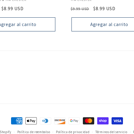
Precio
$8.99 USD
Precio
Precio
$8.99 USD
$9.99 USD
de
habitual
de
oferta
oferta
Agregar al carrito
Agregar al carrito
Formas
de
 Shopify
Política de reembolso
Política de privacidad
Términos del servicio