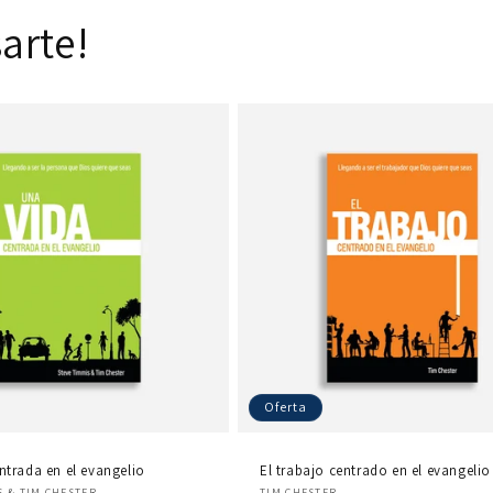
arte!
Oferta
ntrada en el evangelio
El trabajo centrado en el evangelio
r:
Proveedor:
S & TIM CHESTER
TIM CHESTER