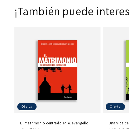
¡También puede interes
Oferta
Oferta
El matrimonio centrado en el evangelio
Una vida ce
Proveedor:
Proveedo
TIM CHESTER
STEVE TIMMI