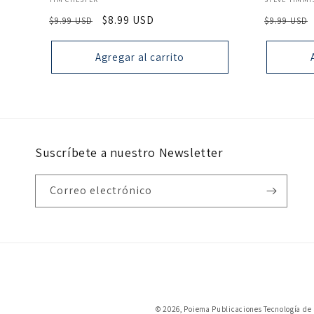
Precio
Precio
$8.99 USD
Precio
$9.99 USD
$9.99 USD
habitual
de
habitual
oferta
Agregar al carrito
Suscríbete a nuestro Newsletter
Correo electrónico
© 2026,
Poiema Publicaciones
Tecnología de