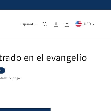
Iniciar
I
USD
Carrito
Español
sesión
d
i
o
m
trado en el evangelio
a
ta
ntalla de pago.