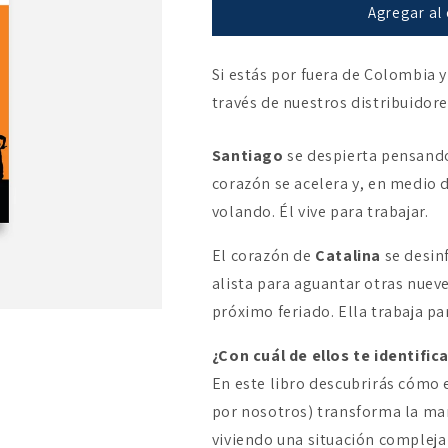
El
El
Agregar al 
trabajo
trabajo
centrado
centrado
Si estás por fuera de Colombia y
en
en
el
el
través de nuestros distribuidor
evangelio
evangelio
Santiago
se despierta pensando 
corazón se acelera y, en medio d
volando. Él vive para trabajar.
El corazón de
Catalina
se desinf
alista para aguantar otras nueve
próximo feriado. Ella trabaja par
¿Con cuál de ellos te identifi
En este libro descubrirás cómo e
por nosotros) transforma la ma
viviendo una situación compleja