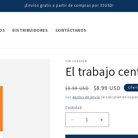
¡Envíos gratis a partir de compras por 35USD!
OS
DISTRIBUIDORES
CONTÁCTANOS
TIM CHESTER
El trabajo cen
Precio
Precio
$8.99 USD
$9.99 USD
Ofer
habitual
de
Los
gastos de envío
se calculan en la pa
oferta
Cantidad
Reducir
Aumentar
cantidad
cantidad
para
para