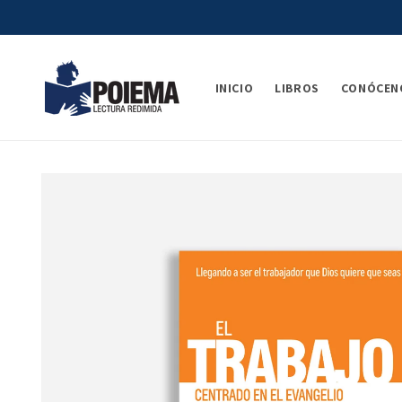
Ir
directamente
al contenido
INICIO
LIBROS
CONÓCEN
Ir
directamente
a la
información
del producto