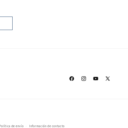
Facebook
Instagram
YouTube
X
(Twitter)
Política de envío
Información de contacto