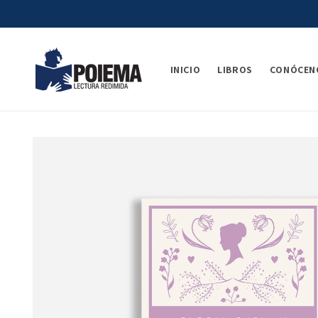
Ir
directamente
al contenido
INICIO
LIBROS
CONÓCEN
Ir
directamente
a la
información
del producto