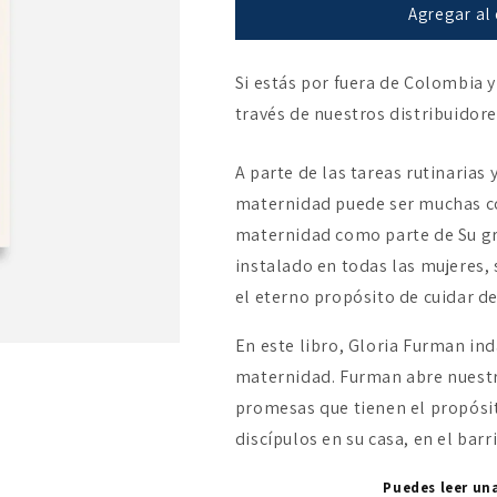
Madres
Madres
Agregar al 
con
con
una
una
Si estás por fuera de Colombia y
misión
misión
través de nuestros distribuidor
A parte de las tareas rutinarias 
maternidad puede ser muchas co
maternidad como parte de Su gra
instalado en todas las mujeres,
el eterno propósito de cuidar de
En este libro, Gloria Furman ind
maternidad. Furman abre nuestro
promesas que tienen el propósit
discípulos en su casa, en el bar
Puedes leer un