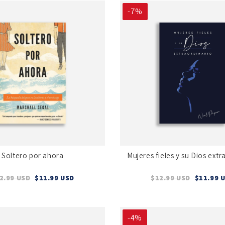
-7%
Soltero por ahora
Mujeres fieles y su Dios extr
2.99 USD
$11.99 USD
$12.99 USD
$11.99 
-4%