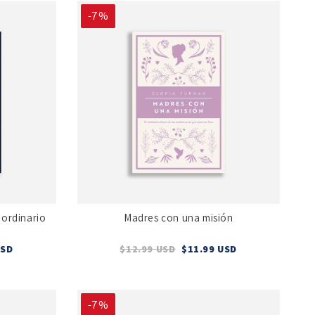
-7%
aordinario
Madres con una misión
USD
$12.99 USD
$11.99 USD
-7%