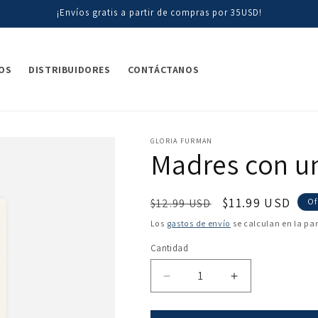
¡Envíos gratis a partir de compras por 35USD!
OS
DISTRIBUIDORES
CONTÁCTANOS
GLORIA FURMAN
Madres con u
Precio
Precio
$11.99 USD
$12.99 USD
Of
habitual
de
Los
gastos de envío
se calculan en la pa
oferta
Cantidad
Reducir
Aumentar
cantidad
cantidad
para
para