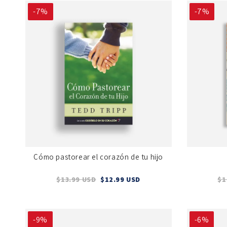
-7%
-7%
Cómo pastorear el corazón de tu hijo
$13.99 USD
$12.99 USD
$1
-9%
-6%