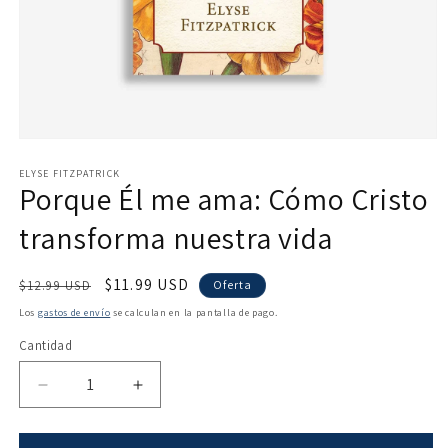
Abrir
elemento
multimedia
ELYSE FITZPATRICK
Porque Él me ama: Cómo Cristo
1
en
una
transforma nuestra vida
ventana
modal
Precio
Precio
$11.99 USD
$12.99 USD
Oferta
habitual
de
Los
gastos de envío
se calculan en la pantalla de pago.
oferta
Cantidad
Reducir
Aumentar
cantidad
cantidad
para
para