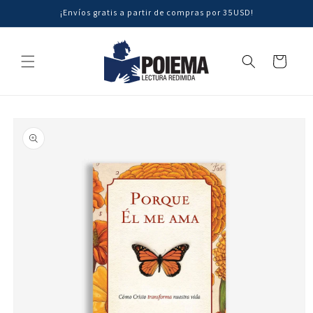
Ir
¡Envíos gratis a partir de compras por 35USD!
directamente
al contenido
Carrito
Ir
directamente
a la
información
del producto