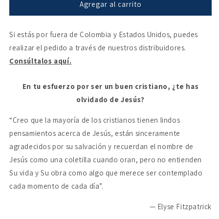
Porque
Porque
Agregar al carrito
Él
Él
me
me
Si estás por fuera de Colombia y Estados Unidos, puedes
ama:
ama:
Cómo
Cómo
realizar el pedido a través de nuestros distribuidores.
Cristo
Cristo
Consúltalos aquí.
transforma
transforma
nuestra
nuestra
vida
vida
En tu esfuerzo por ser un buen cristiano, ¿te has
olvidado de Jesús?
“Creo que la mayoría de los cristianos tienen lindos
pensamientos acerca de Jesús, están sinceramente
agradecidos por su salvación y recuerdan el nombre de
Jesús como una coletilla cuando oran, pero no entienden
Su vida y Su obra como algo que merece ser contemplado
cada momento de cada día”.
— Elyse Fitzpatrick