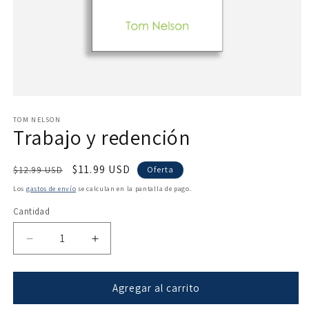
Abrir
elemento
multimedia
TOM NELSON
Trabajo y redención
1
en
una
ventana
Precio
Precio
$11.99 USD
$12.99 USD
Oferta
modal
habitual
de
Los
gastos de envío
se calculan en la pantalla de pago.
oferta
Cantidad
Reducir
Aumentar
cantidad
cantidad
para
para
Trabajo
Trabajo
Agregar al carrito
y
y