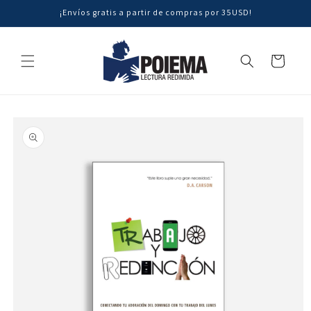
Ir
¡Envíos gratis a partir de compras por 35USD!
directamente
al contenido
Carrito
Ir
directamente
a la
información
del producto