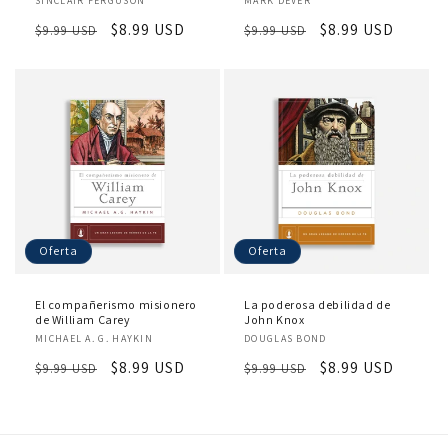
SINCLAIR FERGUSON
MARK DEVER
Precio
Precio
$8.99 USD
Precio
Precio
$8.99 USD
$9.99 USD
$9.99 USD
habitual
de
habitual
de
oferta
oferta
Oferta
Oferta
El compañerismo misionero
La poderosa debilidad de
de William Carey
John Knox
Proveedor:
Proveedor:
MICHAEL A. G. HAYKIN
DOUGLAS BOND
Precio
Precio
$8.99 USD
Precio
Precio
$8.99 USD
$9.99 USD
$9.99 USD
habitual
de
habitual
de
oferta
oferta