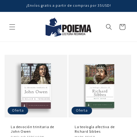
Ir
¡Envíos gratis a partir de compras por 35USD!
directamente
al contenido
Carrito
Oferta
Oferta
La devoción trinitaria de
La teología afectiva de
John Owen
Richard Sibbes
Proveedor:
Proveedor: