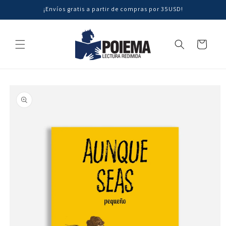
Ir
¡Envíos gratis a partir de compras por 35USD!
directamente
al contenido
Carrito
Ir
directamente
a la
información
del producto