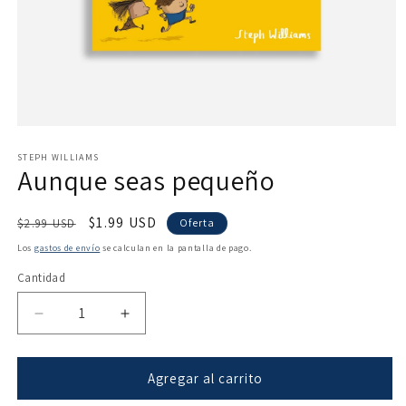
Abrir
elemento
multimedia
STEPH WILLIAMS
Aunque seas pequeño
1
en
una
ventana
Precio
Precio
$1.99 USD
$2.99 USD
Oferta
modal
habitual
de
Los
gastos de envío
se calculan en la pantalla de pago.
oferta
Cantidad
Reducir
Aumentar
cantidad
cantidad
para
para
Aunque
Aunque
Agregar al carrito
seas
seas