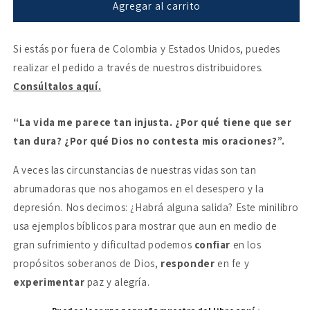
¡Ayuda!
¡Ayuda!
Agregar al carrito
Quiero
Quiero
salir
salir
Si estás por fuera de Colombia y Estados Unidos, puedes
de
de
la
la
realizar el pedido a través de nuestros distribuidores.
depresión
depresión
Consúltalos aquí.
“La vida me parece tan injusta. ¿Por qué tiene que ser
tan dura? ¿Por qué Dios no contesta mis oraciones?”.
A veces las circunstancias de nuestras vidas son tan
abrumadoras que nos ahogamos en el desespero y la
depresión. Nos decimos: ¿Habrá alguna salida? Este minilibro
usa ejemplos bíblicos para mostrar que aun en medio de
gran sufrimiento y dificultad podemos
confiar
en los
propósitos soberanos de Dios,
responder
en fe y
experimentar
paz y alegría.