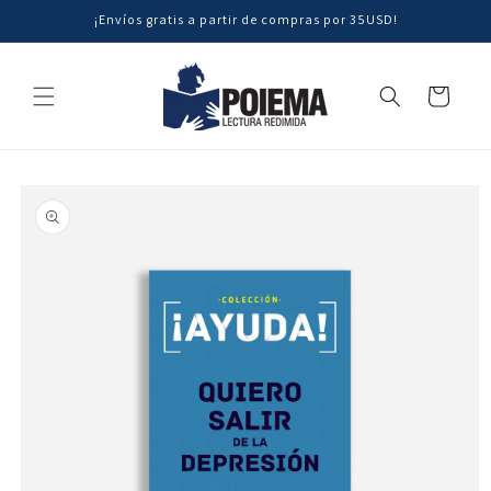
Ir
¡Envíos gratis a partir de compras por 35USD!
directamente
al contenido
Carrito
Ir
directamente
a la
información
del producto