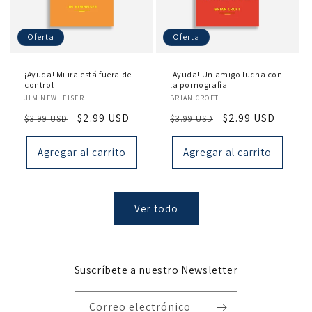
Oferta
Oferta
¡Ayuda! Mi ira está fuera de
¡Ayuda! Un amigo lucha con
control
la pornografía
Proveedor:
Proveedor:
JIM NEWHEISER
BRIAN CROFT
Precio
Precio
$2.99 USD
Precio
Precio
$2.99 USD
$3.99 USD
$3.99 USD
habitual
de
habitual
de
oferta
oferta
Agregar al carrito
Agregar al carrito
Ver todo
Suscríbete a nuestro Newsletter
Correo electrónico