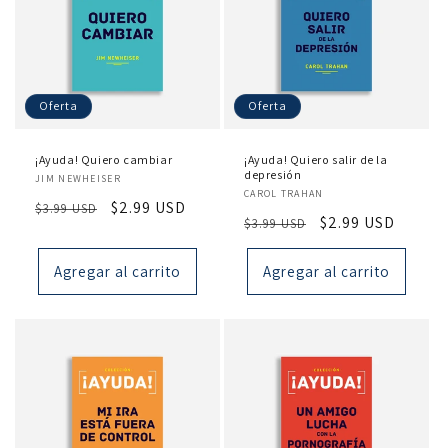
Oferta
Oferta
¡Ayuda! Quiero cambiar
¡Ayuda! Quiero salir de la
Proveedor:
depresión
JIM NEWHEISER
Proveedor:
CAROL TRAHAN
Precio
Precio
$2.99 USD
$3.99 USD
Precio
Precio
$2.99 USD
$3.99 USD
habitual
de
habitual
de
oferta
oferta
Agregar al carrito
Agregar al carrito