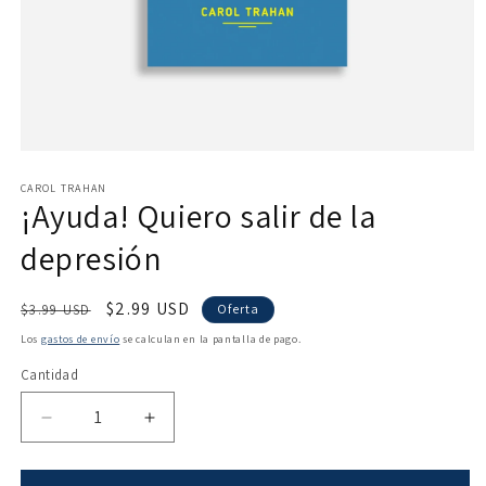
Abrir
elemento
multimedia
CAROL TRAHAN
¡Ayuda! Quiero salir de la
1
en
una
depresión
ventana
modal
Precio
Precio
$2.99 USD
$3.99 USD
Oferta
habitual
de
Los
gastos de envío
se calculan en la pantalla de pago.
oferta
Cantidad
Reducir
Aumentar
cantidad
cantidad
para
para