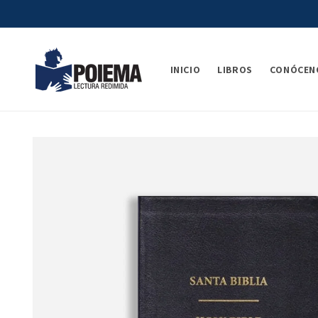
Ir
directamente
al contenido
INICIO
LIBROS
CONÓCEN
Ir
directamente
a la
información
del producto