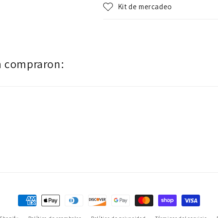
Kit de mercadeo
n compraron:
Formas
de