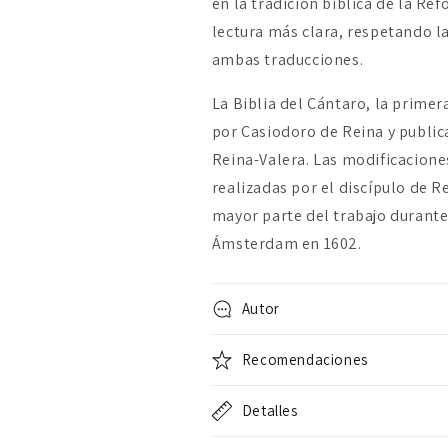
en la tradición bíblica de la Re
Edición
Edición
lectura más clara, respetando la
Conmemorativa
Conmemorativ
Reforma
Reforma
ambas traducciones.
La Biblia del Cántaro, la primer
por Casiodoro de Reina y public
Reina-Valera. Las modificaciones
realizadas por el discípulo de Re
mayor parte del trabajo durante 
Ámsterdam en 1602.
Autor
Recomendaciones
Detalles