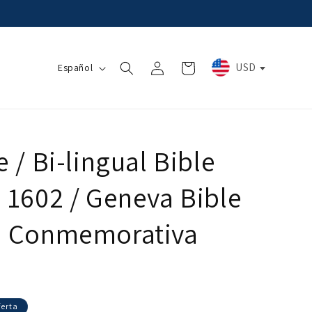
Iniciar
I
USD
Carrito
Español
sesión
d
i
o
m
e / Bi-lingual Bible
a
a 1602 / Geneva Bible
ón Conmemorativa
ferta