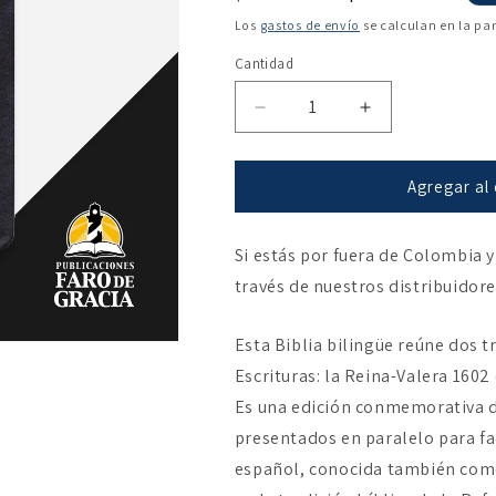
habitual
de
Los
gastos de envío
se calculan en la pa
oferta
Cantidad
Reducir
Aumentar
cantidad
cantidad
para
para
Biblia
Biblia
Agregar al 
Bilingüe
Bilingüe
/
/
Si estás por fuera de Colombia y
Bi-
Bi-
lingual
lingual
través de nuestros distribuidor
Bible
Bible
Versión
Versión
Esta Biblia bilingüe reúne dos t
Valera
Valera
1602
1602
Escrituras: la Reina-Valera 1602
/
/
Es una edición conmemorativa d
Geneva
Geneva
presentados en paralelo para fac
Bible
Bible
1599
1599
español, conocida también como 
-
-