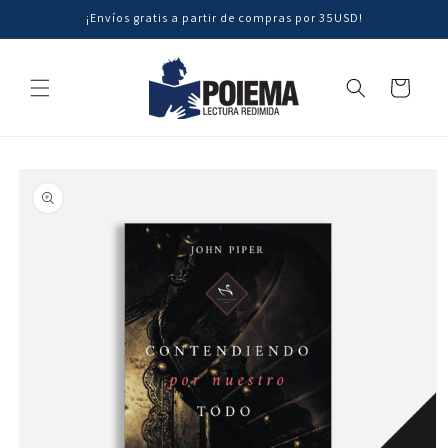
Ir
¡Envíos gratis a partir de compras por 35USD!
directamente
al contenido
Carrito
Ir
directamente
a la
información
del producto