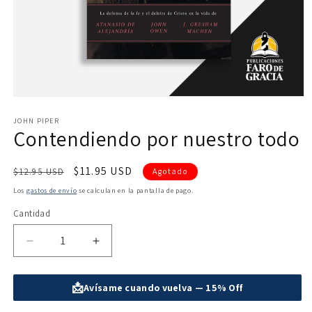
Abrir
elemento
multimedia
JOHN PIPER
Contendiendo por nuestro todo
1
en
una
ventana
Precio
Precio
$11.95 USD
$12.95 USD
Agotado
modal
habitual
de
Los
gastos de envío
se calculan en la pantalla de pago.
oferta
Cantidad
Reducir
Aumentar
cantidad
cantidad
para
para
📩
Avísame cuando vuelva — 15% Off
Contendiendo
Contendiendo
por
por