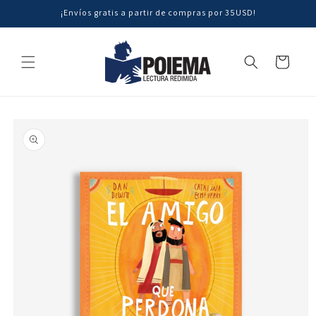
Ir
¡Envíos gratis a partir de compras por 35USD!
directamente
al contenido
Carrito
Ir
directamente
a la
información
del producto