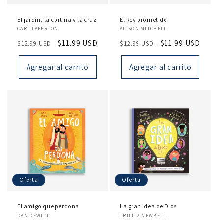
El jardín, la cortina y la cruz
El Rey prometido
Proveedor:
Proveedor:
CARL LAFERTON
ALISON MITCHELL
Precio
Precio
$11.99 USD
Precio
Precio
$11.99 USD
$12.99 USD
$12.99 USD
habitual
de
habitual
de
oferta
oferta
Agregar al carrito
Agregar al carrito
Oferta
Oferta
El amigo que perdona
La gran idea de Dios
Proveedor:
Proveedor:
DAN DEWITT
TRILLIA NEWBELL