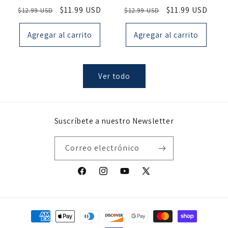
Precio
Precio
$11.99 USD
Precio
Precio
$11.99 USD
$12.99 USD
$12.99 USD
habitual
de
habitual
de
oferta
oferta
Agregar al carrito
Agregar al carrito
Ver todo
Suscríbete a nuestro Newsletter
Correo electrónico
Facebook
Instagram
YouTube
X
(Twitter)
Formas
de