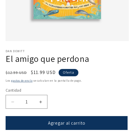
Abrir
elemento
multimedia
DAN DEWITT
El amigo que perdona
1
en
una
ventana
Precio
Precio
$11.99 USD
$12.99 USD
Oferta
modal
habitual
de
Los
gastos de envío
se calculan en la pantalla de pago.
oferta
Cantidad
Reducir
Aumentar
cantidad
cantidad
para
para
El
El
Agregar al carrito
amigo
amigo