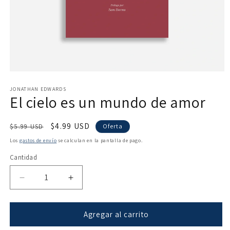
Abrir
elemento
multimedia
JONATHAN EDWARDS
El cielo es un mundo de amor
1
en
una
ventana
Precio
Precio
$4.99 USD
$5.99 USD
Oferta
modal
habitual
de
Los
gastos de envío
se calculan en la pantalla de pago.
oferta
Cantidad
Reducir
Aumentar
cantidad
cantidad
para
para
El
El
Agregar al carrito
cielo
cielo