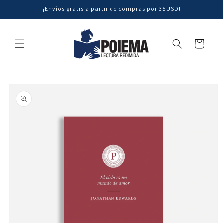
Ir
¡Envíos gratis a partir de compras por 35USD!
directamente
al contenido
Carrito
Ir
directamente
a la
información
del producto