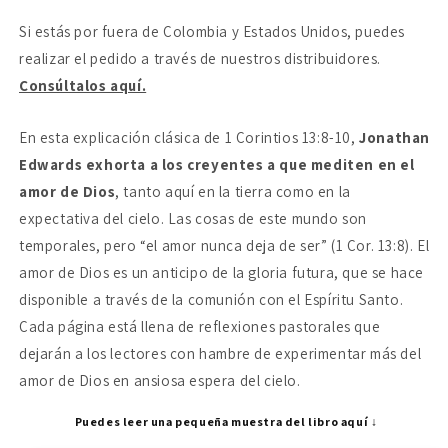
es
es
Si estás por fuera de Colombia y Estados Unidos, puedes
un
un
mundo
mundo
realizar el pedido a través de nuestros distribuidores.
de
de
Consúltalos aquí.
amor
amor
En esta explicación clásica de 1 Corintios 13:8-10,
Jonathan
Edwards exhorta a los creyentes a que mediten en el
amor de Dios
, tanto aquí en la tierra como en la
expectativa del cielo. Las cosas de este mundo son
temporales, pero “el amor nunca deja de ser” (1 Cor. 13:8). El
amor de Dios es un anticipo de la gloria futura, que se hace
disponible a través de la comunión con el Espíritu Santo.
Cada página está llena de reflexiones pastorales que
dejarán a los lectores con hambre de experimentar más del
amor de Dios en ansiosa espera del cielo.
Puedes leer una pequeña muestra del libro aquí ↓