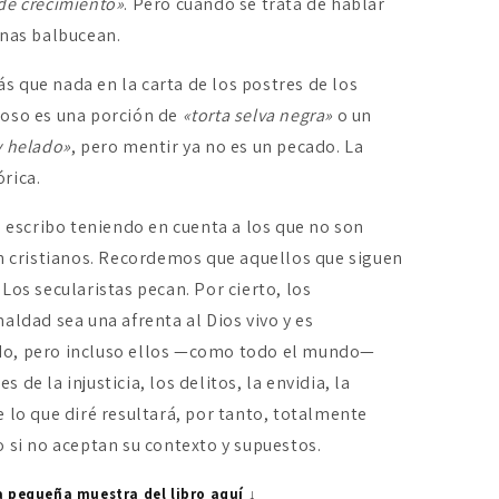
de crecimiento»
. Pero cuando se trata de hablar
onas balbucean.
 que nada en la carta de los postres de los
noso es una porción de
«torta selva negra»
o un
y helado»
, pero mentir ya no es un pecado. La
rica.
o escribo teniendo en cuenta a los que no son
on cristianos. Recordemos que aquellos que siguen
Los secularistas pecan. Por cierto, los
aldad sea una afrenta al Dios vivo y es
do, pero incluso ellos —como todo el mundo—
de la injusticia, los delitos, la envidia, la
 lo que diré resultará, por tanto, totalmente
o si no aceptan su contexto y supuestos.
a pequeña muestra del libro aquí ↓