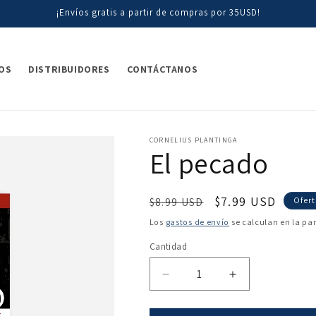
¡Envíos gratis a partir de compras por 35USD!
OS
DISTRIBUIDORES
CONTÁCTANOS
CORNELIUS PLANTINGA
El pecado
Precio
Precio
$7.99 USD
$8.99 USD
Ofer
habitual
de
Los
gastos de envío
se calculan en la pa
oferta
Cantidad
Reducir
Aumentar
cantidad
cantidad
para
para