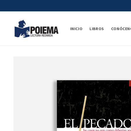
Ir
directamente
al contenido
INICIO
LIBROS
CONÓCEN
Ir
directamente
a la
información
del producto