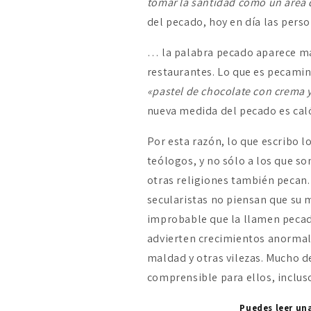
tomar la santidad como un área 
del pecado, hoy en día las pers
… la palabra pecado aparece más
restaurantes. Lo que es pecami
«pastel de chocolate con crema 
nueva medida del pecado es caló
Por esta razón, lo que escribo l
teólogos, y no sólo a los que s
otras religiones también pecan. 
secularistas no piensan que su m
improbable que la llamen peca
advierten crecimientos anormales 
maldad y otras vilezas. Mucho de
comprensible para ellos, inclus
Puedes leer un