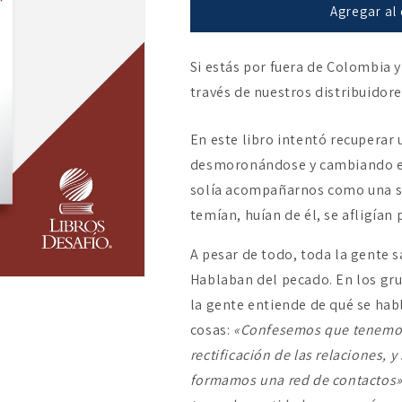
El
El
Agregar al 
pecado
pecado
Si estás por fuera de Colombia y
través de nuestros distribuidor
En este libro intentó recuperar 
desmoronándose y cambiando en
solía acompañarnos como una so
temían, huían de él, se afligían p
A pesar de todo, toda la gente 
Hablaban del pecado. En los grup
la gente entiende de qué se habl
cosas:
«Confesemos que tenemos
rectificación de las relaciones, 
formamos una red de contactos