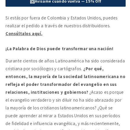
📩
Avísame cuando vuelva — 15% Off
El
El
poder
poder
de
de
Si estás por fuera de Colombia y Estados Unidos, puedes
la
la
realizar el pedido a través de nuestros distribuidores.
Palabra
Palabra
para
para
Consúltalos aquí.
transformar
transformar
una
una
¡La Palabra de Dios puede transformar una nación!
nación
nación
Durante cientos de años Latinoamérica ha sido considerada
cristiana por sociólogos y cartógrafos.
¿Por qué,
entonces, la mayoría de la sociedad latinoamericana no
refleja el poder transformador del evangelio en sus
relaciones, instituciones y gobiernos?
¿Acaso es porque
el evangelio verdadero y sin diluir no ha sido abrazado por
la mayoría de los cristianos latinoamericanos? ¿Qué se
puede aprender al mirar a Estados Unidos en sus períodos
de fidelidad e influencia evangélica, y más recientemente,