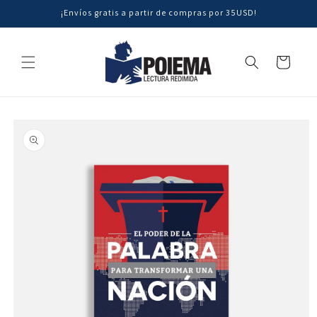
Ir
¡Envíos gratis a partir de compras por 35USD!
directamente
al contenido
Carrito
Ir
directamente
a la
información
del producto