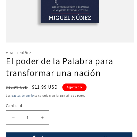
Abrir
elemento
multimedia
MIGUEL NÚÑEZ
El poder de la Palabra para
1
en
una
transformar una nación
ventana
modal
Precio
Precio
$11.99 USD
$12.99 USD
Agotado
habitual
de
Los
gastos de envío
se calculan en la pantalla de pago.
oferta
Cantidad
Reducir
Aumentar
cantidad
cantidad
para
para