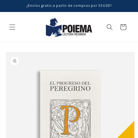
Ir
¡Envíos gratis a partir de compras por 35USD!
directamente
al contenido
Carrito
Ir
directamente
a la
información
del producto