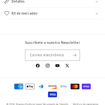
Detalles
Kit de mercadeo
Suscríbete a nuestro Newsletter
Correo electrónico
Facebook
Instagram
YouTube
X
(Twitter)
Formas
de
pago
© 2026,
Poiema Publicaciones
Tecnología de Shopify
Política de reembolso