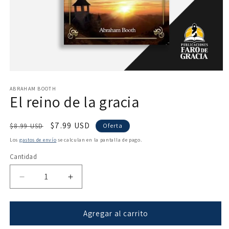
Abrir
elemento
multimedia
ABRAHAM BOOTH
El reino de la gracia
1
en
una
ventana
Precio
Precio
$7.99 USD
$8.99 USD
Oferta
modal
habitual
de
Los
gastos de envío
se calculan en la pantalla de pago.
oferta
Cantidad
Reducir
Aumentar
cantidad
cantidad
para
para
El
El
Agregar al carrito
reino
reino