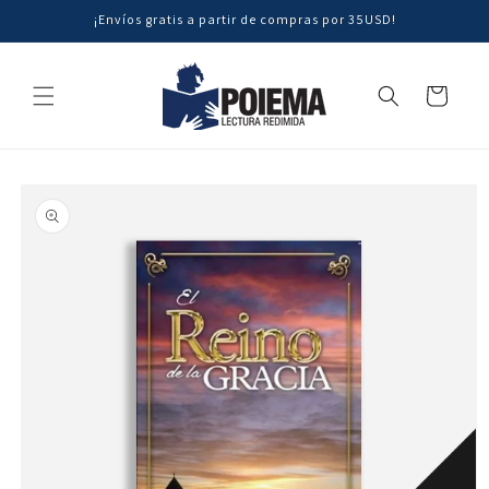
Ir
¡Envíos gratis a partir de compras por 35USD!
directamente
al contenido
Carrito
Ir
directamente
a la
información
del producto