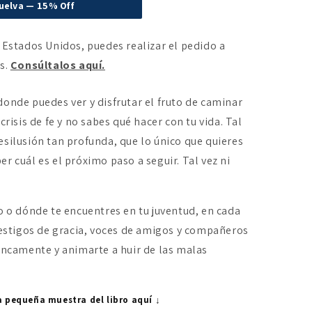
uelva — 15% Off
 Estados Unidos, puedes realizar el pedido a
es.
Consúltalos aquí.
donde puedes ver y disfrutar el fruto de caminar
crisis de fe y no sabes qué hacer con tu vida. Tal
esilusión tan profunda, que lo único que quieres
r cuál es el próximo paso a seguir. Tal vez ni
o o dónde te encuentres en tu juventud, en cada
 testigos de gracia, voces de amigos y compañeros
rancamente y animarte a huir de las malas
a pequeña muestra del libro aquí ↓