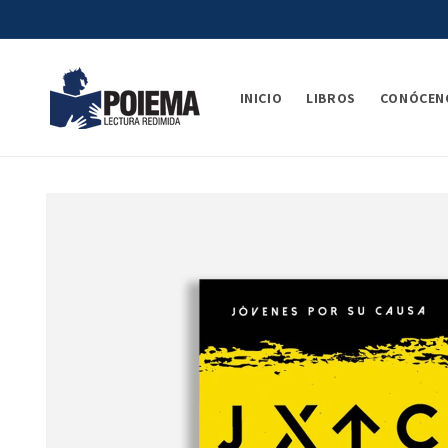
Ir
directamente
al contenido
INICIO
LIBROS
CONÓCEN
Ir
directamente
a la
información
del producto