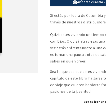
📩
Avísame cuando v
Jóvenes
Jóvenes
por
por
Su
Su
Si estás por fuera de Colombia y
causa
causa
través de nuestros distribuidor
Quizá estés viviendo un tiempo 
con Dios. O quizá atraviesas una 
vez estás enfrentándote a una d
es tomar una pausa antes de sabe
sabes en quién creer.
Sea lo que sea que estés viviend
capítulo de este libro hallarás
de viaje que quieren hablarte f
pasiones de la juventud.
Puedes leer un