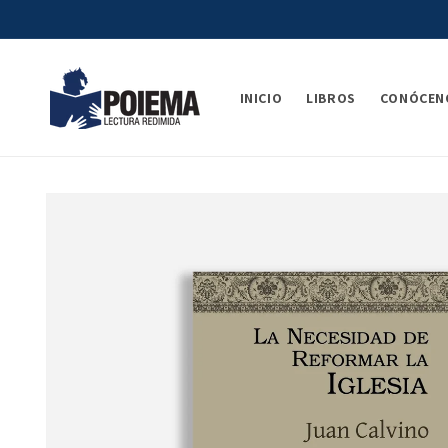
Ir
directamente
al contenido
INICIO
LIBROS
CONÓCEN
Ir
directamente
a la
información
del producto