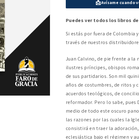
📩
Avísame cuando v
La
La
necesidad
necesidad
de
de
Puedes ver todos los libros de
reformar
reformar
la
la
Si estás por fuera de Colombia y
Iglesia
Iglesia
través de nuestros distribuidor
Juan Calvino, de pie frente a l
ilustres príncipes, obispos rom
de sus partidarios. Son mil quin
años de costumbres, de ritos y 
acuerdos teológicos, de concilio
reformador. Pero lo sabe, pues 
medio de todo este oscuro pano
las razones por las cuales la Ig
consistirá en traer la adoración,
eclesiástica bajo el régimen y a