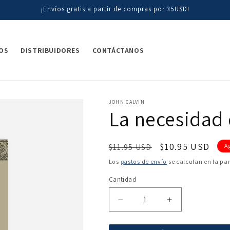
¡Envíos gratis a partir de compras por 35USD!
OS
DISTRIBUIDORES
CONTÁCTANOS
JOHN CALVIN
La necesidad 
Precio
Precio
$10.95 USD
$11.95 USD
A
habitual
de
Los
gastos de envío
se calculan en la pa
oferta
Cantidad
Reducir
Aumentar
cantidad
cantidad
para
para