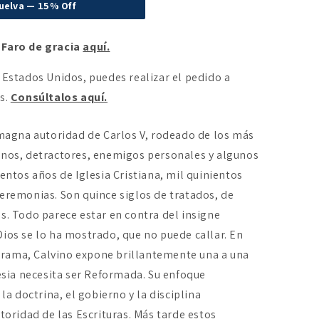
uelva — 15% Off
 Faro de gracia
aquí.
 Estados Unidos, puedes realizar el pedido a
es.
Consúltalos aquí.
a magna autoridad de Carlos V, rodeado de los más
anos, detractores, enemigos personales y algunos
ientos años de Iglesia Cristiana, mil quinientos
ceremonias. Son quince siglos de tratados, de
s. Todo parece estar en contra del insigne
Dios se lo ha mostrado, que no puede callar. En
rama, Calvino expone brillantemente una a una
lesia necesita ser Reformada. Su enfoque
 la doctrina, el gobierno y la disciplina
utoridad de las Escrituras. Más tarde estos