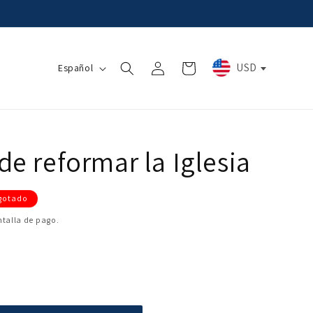
Iniciar
I
USD
Carrito
Español
sesión
d
i
o
m
de reformar la Iglesia
a
gotado
ntalla de pago.