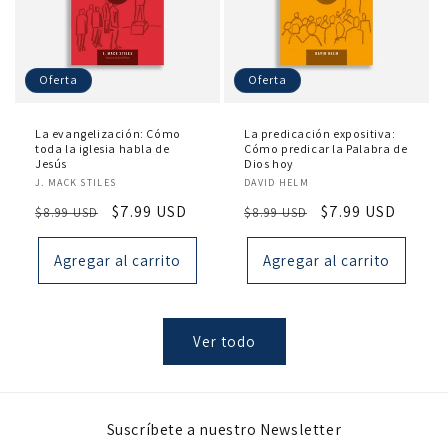
Oferta
Oferta
La evangelización: Cómo
La predicación expositiva:
toda la iglesia habla de
Cómo predicar la Palabra de
Jesús
Dios hoy
Proveedor:
Proveedor:
J. MACK STILES
DAVID HELM
Precio
Precio
$7.99 USD
Precio
Precio
$7.99 USD
$8.99 USD
$8.99 USD
habitual
de
habitual
de
oferta
oferta
Agregar al carrito
Agregar al carrito
Ver todo
Suscríbete a nuestro Newsletter