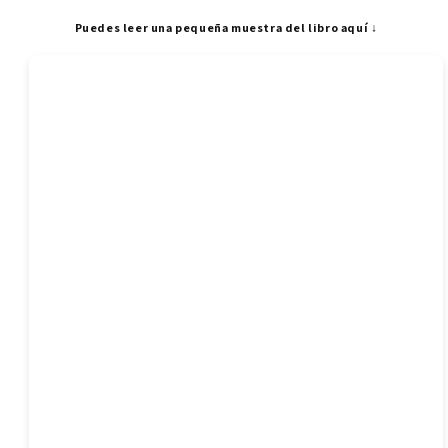
Puedes leer una pequeña muestra del libro aquí ↓