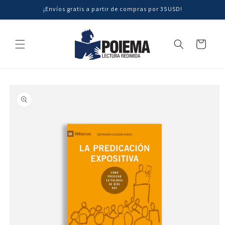
Ir
¡Envíos gratis a partir de compras por 35USD!
directamente
al contenido
Carrito
Ir
directamente
a la
información
del producto