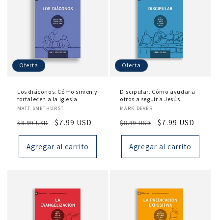
Oferta
Oferta
Los diáconos: Cómo sirven y
Discipular: Cómo ayudar a
fortalecen a la iglesia
otros a seguir a Jesús
Proveedor:
Proveedor:
MATT SMETHURST
MARK DEVER
Precio
Precio
$7.99 USD
Precio
Precio
$7.99 USD
$8.99 USD
$8.99 USD
habitual
de
habitual
de
oferta
oferta
Agregar al carrito
Agregar al carrito