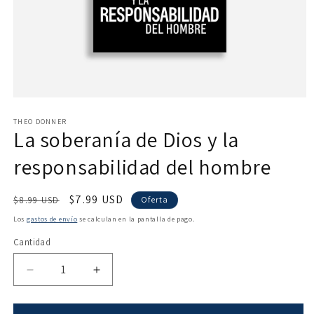
Abrir
elemento
multimedia
THEO DONNER
La soberanía de Dios y la
1
en
una
responsabilidad del hombre
ventana
modal
Precio
Precio
$7.99 USD
$8.99 USD
Oferta
habitual
de
Los
gastos de envío
se calculan en la pantalla de pago.
oferta
Cantidad
Reducir
Aumentar
cantidad
cantidad
para
para