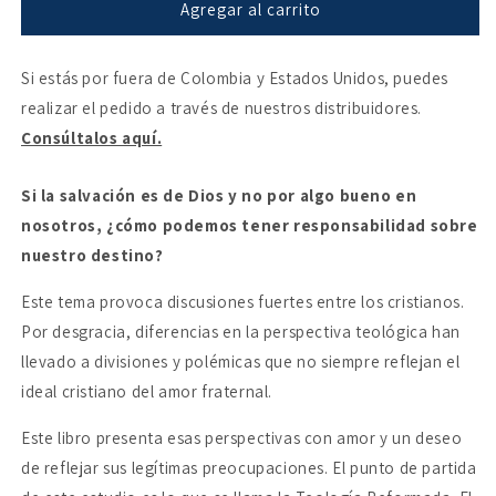
La
La
Agregar al carrito
soberanía
soberanía
de
de
Si estás por fuera de Colombia y Estados Unidos, puedes
Dios
Dios
y
y
realizar el pedido a través de nuestros distribuidores.
la
la
Consúltalos aquí.
responsabilidad
responsabilidad
del
del
hombre
hombre
Si la salvación es de Dios y no por algo bueno en
nosotros, ¿cómo podemos tener responsabilidad sobre
nuestro destino?
Este tema provoca discusiones fuertes entre los cristianos.
Por desgracia, diferencias en la perspectiva teológica han
llevado a divisiones y polémicas que no siempre reflejan el
ideal cristiano del amor fraternal.
Este libro presenta esas perspectivas con amor y un deseo
de reflejar sus legítimas preocupaciones. El punto de partida