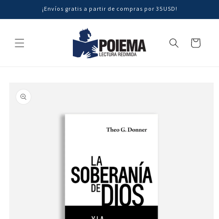
Ir
¡Envíos gratis a partir de compras por 35USD!
directamente
al contenido
Carrito
Ir
directamente
a la
información
del producto