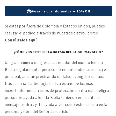
cantidad
cantidad
para
para
📩
Avísame cuando vuelva — 15% Off
La
La
teología
teología
bíblica:
bíblica:
Si estás por fuera de Colombia y Estados Unidos, puedes
Cómo
Cómo
realizar el pedido a través de nuestros distribuidores.
la
la
iglesia
iglesia
Consúltalos aquí.
enseña
enseña
fielmente
fielmente
¿CÓMO NOS PROTEGE LA IGLESIA DEL FALSO EVANGELIO?
el
el
evangelio
evangelio
Un gran número de iglesias alrededor del mundo leen la
Biblia regularmente, pero como no entienden su mensaje
principal, acaban predicando un falso evangelio semana
tras semana. La teología bíblica es uno de los más
importantes mecanismos de protección contra este peligro
porque te ayuda a leer la Biblia teniendo en cuenta su
mensaje central, y
te ayuda a ver cómo este culmina en la
persona y obra del Señor Jesucristo.