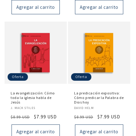
oferta
oferta
Agregar al carrito
Agregar al carrito
Oferta
Oferta
La evangelización: Cómo
La predicación expositiva:
toda la iglesia habla de
Cómo predicar la Palabra de
Jesús
Dios hoy
Proveedor:
Proveedor:
J. MACK STILES
DAVID HELM
Precio
Precio
$7.99 USD
Precio
Precio
$7.99 USD
$8.99 USD
$8.99 USD
habitual
de
habitual
de
oferta
oferta
Agregar al carrito
Agregar al carrito