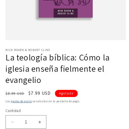
Abrir
elemento
multimedia
NICK ROARK & ROBERT CLINE
La teología bíblica: Cómo la
1
en
una
iglesia enseña fielmente el
ventana
modal
evangelio
Precio
Precio
$7.99 USD
$8.99 USD
Agotado
habitual
de
Los
gastos de envío
se calculan en la pantalla de pago.
oferta
Cantidad
Reducir
Aumentar