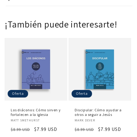
¡También puede interesarte!
Oferta
Oferta
Los diáconos: Cómo sirven y
Discipular: Cómo ayudar a
fortalecen a la iglesia
otros a seguir a Jesús
Proveedor:
Proveedor:
MATT SMETHURST
MARK DEVER
Precio
Precio
$7.99 USD
Precio
Precio
$7.99 USD
$8.99 USD
$8.99 USD
habitual
de
habitual
de