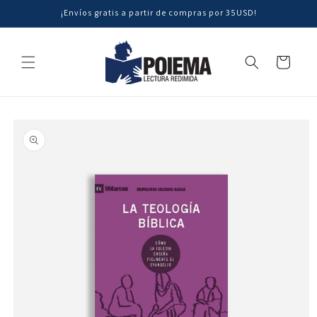
Ir
¡Envíos gratis a partir de compras por 35USD!
directamente
al contenido
Carrito
Ir
directamente
a la
información
del producto