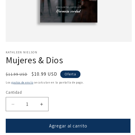
Abrir
elemento
multimedia
KATHLEEN NIELSON
Mujeres & Dios
1
en
una
ventana
Precio
Precio
$10.99 USD
$11.99 USD
Oferta
modal
habitual
de
Los
gastos de envío
se calculan en la pantalla de pago.
oferta
Cantidad
Reducir
Aumentar
cantidad
cantidad
para
para
Mujeres
Mujeres
Agregar al carrito
&amp;
&amp;