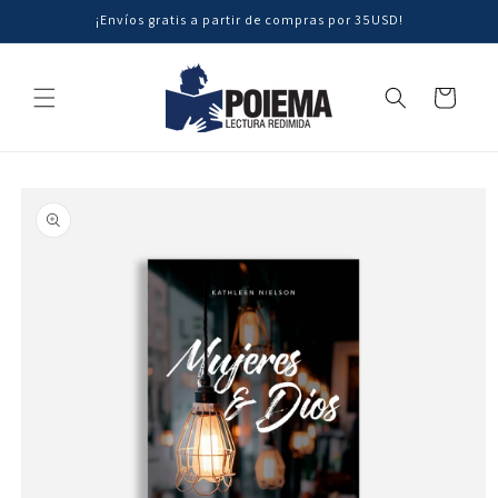
Ir
¡Envíos gratis a partir de compras por 35USD!
directamente
al contenido
Carrito
Ir
directamente
a la
información
del producto