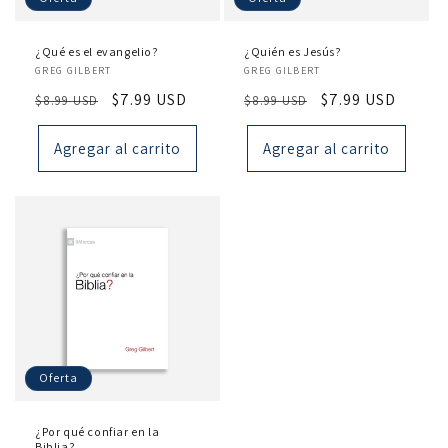
¿Qué es el evangelio?
¿Quién es Jesús?
Proveedor:
Proveedor:
GREG GILBERT
GREG GILBERT
Precio
Precio
$7.99 USD
Precio
Precio
$7.99 USD
$8.99 USD
$8.99 USD
habitual
de
habitual
de
oferta
oferta
Agregar al carrito
Agregar al carrito
Oferta
¿Por qué confiar en la
Biblia?