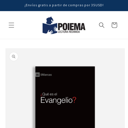
Ir
¡Envíos gratis a partir de compras por 35USD!
directamente
al contenido
Carrito
Ir
directamente
a la
información
del producto