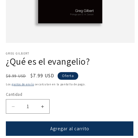
Abrir
elemento
multimedia
GREG GILBERT
¿Qué es el evangelio?
1
en
una
ventana
Precio
Precio
$7.99 USD
$8.99 USD
Oferta
modal
habitual
de
Los
gastos de envío
se calculan en la pantalla de pago.
oferta
Cantidad
Reducir
Aumentar
cantidad
cantidad
para
para
¿Qué
¿Qué
Agregar al carrito
es
es