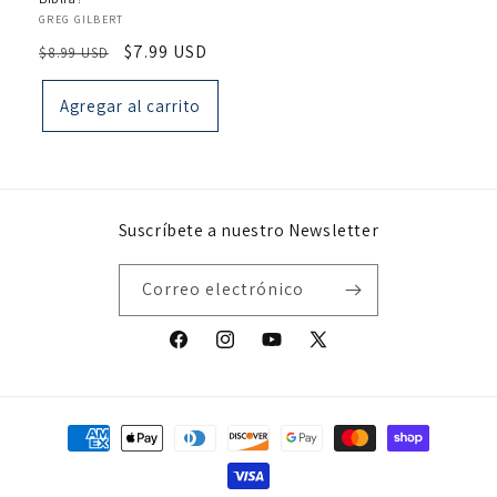
Proveedor:
GREG GILBERT
Precio
Precio
$7.99 USD
$8.99 USD
habitual
de
oferta
Agregar al carrito
Suscríbete a nuestro Newsletter
Correo electrónico
Facebook
Instagram
YouTube
X
(Twitter)
Formas
de
pago