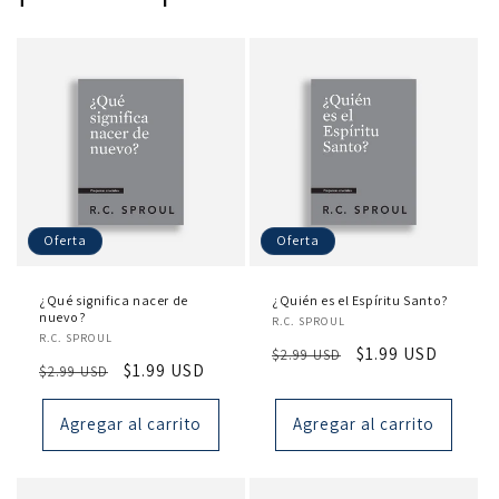
Oferta
Oferta
¿Qué significa nacer de
¿Quién es el Espíritu Santo?
nuevo?
Proveedor:
R.C. SPROUL
Proveedor:
R.C. SPROUL
Precio
Precio
$1.99 USD
$2.99 USD
Precio
Precio
$1.99 USD
$2.99 USD
habitual
de
habitual
de
oferta
oferta
Agregar al carrito
Agregar al carrito