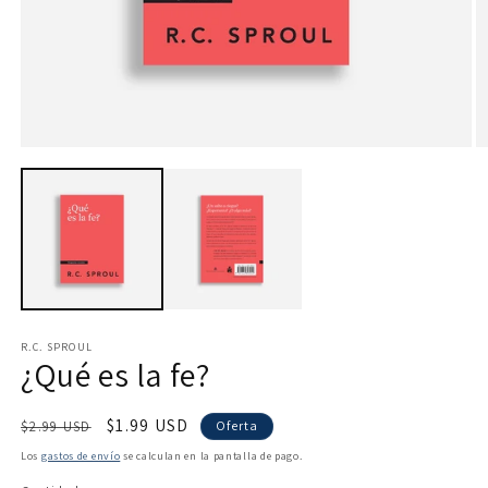
Abrir
Ab
elemento
e
multimedia
m
1
2
en
e
una
u
ventana
v
modal
m
R.C. SPROUL
¿Qué es la fe?
Precio
Precio
$1.99 USD
$2.99 USD
Oferta
habitual
de
Los
gastos de envío
se calculan en la pantalla de pago.
oferta