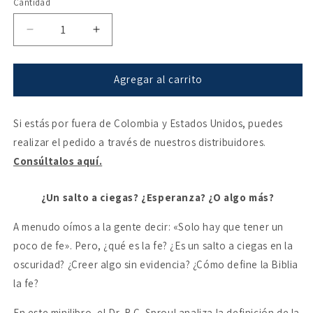
Cantidad
Reducir
Aumentar
cantidad
cantidad
para
para
¿Qué
¿Qué
Agregar al carrito
es
es
la
la
Si estás por fuera de Colombia y Estados Unidos, puedes
fe?
fe?
realizar el pedido a través de nuestros distribuidores.
Consúltalos aquí.
¿Un salto a ciegas? ¿Esperanza? ¿O algo más?
A menudo oímos a la gente decir: «Solo hay que tener un
poco de fe». Pero, ¿qué es la fe? ¿Es un salto a ciegas en la
oscuridad? ¿Creer algo sin evidencia? ¿Cómo define la Biblia
la fe?
En este minilibro, el Dr. R.C. Sproul analiza la definición de la