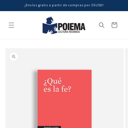
Ir
¡Envíos gratis a partir de compras por 35USD!
directamente
al contenido
Carrito
Ir
directamente
a la
información
del producto