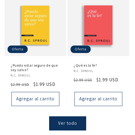
Oferta
Oferta
¿Puedo estar seguro de que
¿Qué es la fe?
soy salvo?
Proveedor:
R.C. SPROUL
Proveedor:
R.C. SPROUL
Precio
Precio
$1.99 USD
$2.99 USD
Precio
Precio
$1.99 USD
$2.99 USD
habitual
de
habitual
de
oferta
oferta
Agregar al carrito
Agregar al carrito
Ver todo