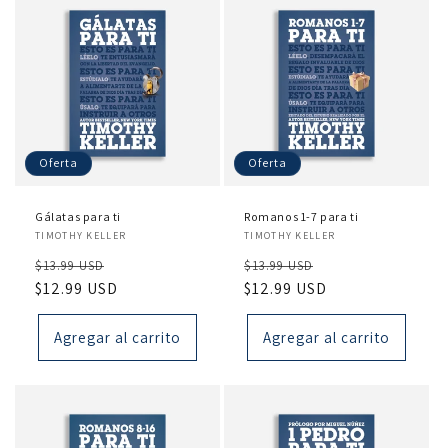
Oferta
Oferta
Gálatas para ti
Romanos 1-7 para ti
Proveedor:
Proveedor:
TIMOTHY KELLER
TIMOTHY KELLER
Precio
Precio
Precio
Precio
$13.99 USD
$13.99 USD
habitual
$12.99 USD
de
habitual
$12.99 USD
de
oferta
oferta
Agregar al carrito
Agregar al carrito