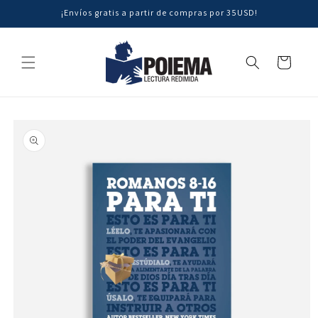
Ir
¡Envíos gratis a partir de compras por 35USD!
directamente
al contenido
Carrito
Ir
directamente
a la
información
del producto