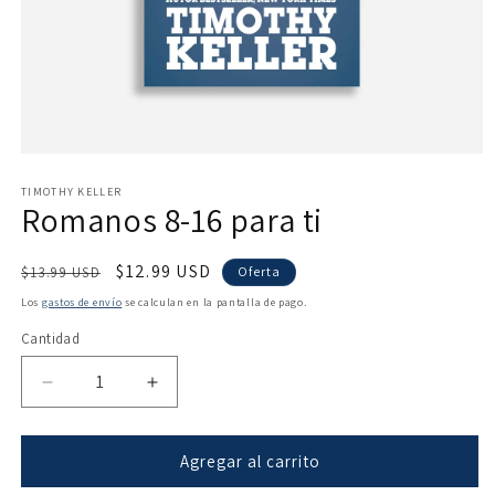
Abrir
elemento
multimedia
TIMOTHY KELLER
Romanos 8-16 para ti
1
en
una
ventana
Precio
Precio
$12.99 USD
$13.99 USD
Oferta
modal
habitual
de
Los
gastos de envío
se calculan en la pantalla de pago.
oferta
Cantidad
Reducir
Aumentar
cantidad
cantidad
para
para
Romanos
Romanos
Agregar al carrito
8-
8-