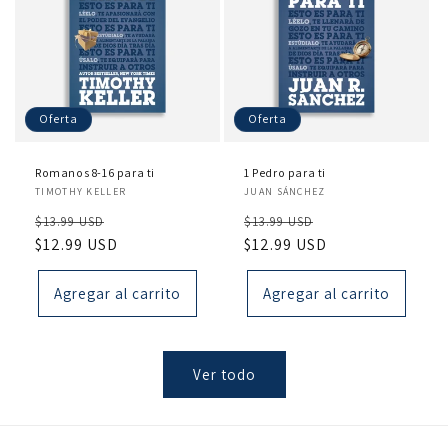
Oferta
Oferta
Romanos 8-16 para ti
1 Pedro para ti
Proveedor:
Proveedor:
TIMOTHY KELLER
JUAN SÁNCHEZ
Precio
Precio
Precio
Precio
$13.99 USD
$13.99 USD
habitual
$12.99 USD
de
habitual
$12.99 USD
de
oferta
oferta
Agregar al carrito
Agregar al carrito
Ver todo