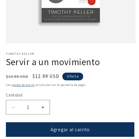
Abrir
elemento
multimedia
TIMOTHY KELLER
Servir a un movimiento
1
en
una
ventana
Precio
Precio
$12.99 USD
$13.99 USD
Oferta
modal
habitual
de
Los
gastos de envío
se calculan en la pantalla de pago.
oferta
Cantidad
Reducir
Aumentar
cantidad
cantidad
para
para
Servir
Servir
Agregar al carrito
a
a