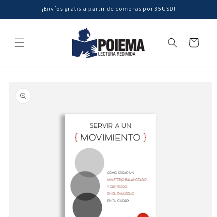
Ir
¡Envíos gratis a partir de compras por 35USD!
directamente
al contenido
Carrito
Ir
directamente
a la
información
del producto