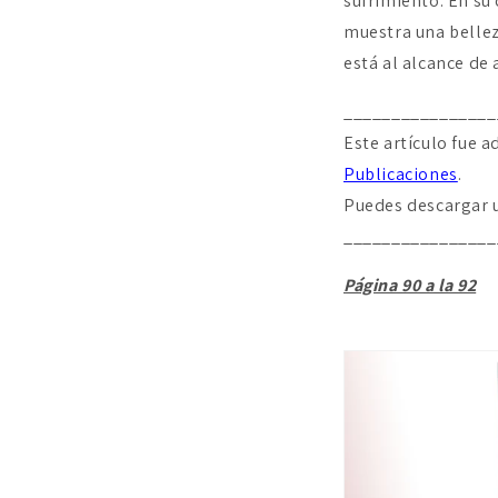
sufrimiento. En su
muestra una bellez
está al alcance de
________________
Este artículo fue 
Publicaciones
.
Puedes descargar 
________________
Página 90 a la 92