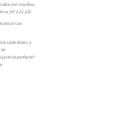
icaba con insultos;
cia (1P 2:21-23).
justicia
. Las
oce cada dolor, y
 es
justicia perfecta?
o.