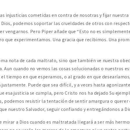
las injusticias cometidas en contra de nosotras y fijar nuestra
de Dios, podemos soportar las crueldades de otros con respect
rer vengarnos. Pero Piper añade que “Esto no es simplemente
agro que experimentamos. Una gracia que recibimos. Una pr
toma nota de cada maltrato, sino que también ve nuestra obedi
da. Aun cuando no vemos las cosas solucionadas o nuestros es
el tiempo en que esperamos, o al grado en que desearíamos
 justamente. Puede que sea difícil, y a veces hasta agonizant
e esa justicia se cumpla, pero Cristo nos ha dejado Su ejemp
, podemos resistir la tentación de sentir amargura o querer 
que nuestro Salvador, seguir confiando y entregándonos a Dio
e mirar a Dios cuando es maltratada llegará a ser más hermos