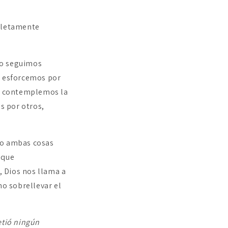
pletamente
ro seguimos
s esforcemos por
y contemplemos la
s por otros,
ro ambas cosas
 que
 Dios nos llama a
mo sobrellevar el
etió ningún