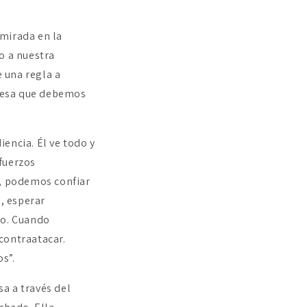
 mirada en la
o a nuestra
 una regla a
omesa que debemos
encia. Él ve todo y
fuerzos
, podemos confiar
e, esperar
lo. Cuando
contraatacar.
s”.
a a través del