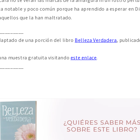
 cara no se verán las marcas de la amargura ni un rostro pertu
a notable y poco común porque ha aprendido a esperar en Dio
 aquellos que la han maltratado.
_________
adaptado de una porción del libro
Belleza Verdadera
, publica
una muestra gratuita visitando
este enlace
.
_________