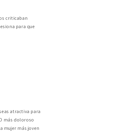
s criticaban
resiona para que
seas atractiva para
. O más doloroso
na mujer más joven