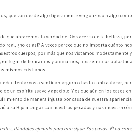
os, que van desde algo ligeramente vergonzoso a algo com
e que abracemos la verdad de Dios acerca de la belleza, pe
do real, ¿no es así? A veces parece que no importa cuánto no
 nuestros cuerpos, por más que nos vistamos modestamente 
 en lugar de honrarnos y animarnos, nos sentimos aplastada
los mismos cristianos.
pueden tentarnos a sentir amargura o hasta contraatacar, pe
io de un espíritu suave y apacible. Y es que aún en los casos en
rimiento de manera injusta por causa de nuestra apariencia,
nvió a su Hijo a cargar con nuestros pecados y nos muestra có
ustedes, dándoles ejemplo para que sigan Sus pasos. Él no com