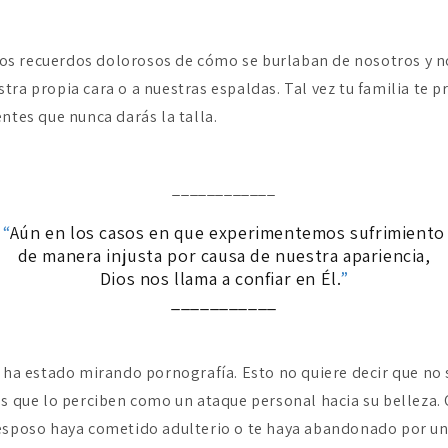
s recuerdos dolorosos de cómo se burlaban de nosotros y no
tra propia cara o a nuestras espaldas. Tal vez tu familia te p
ntes que nunca darás la talla.
____________
“
Aún en los casos en que experimentemos sufrimiento
de manera injusta por causa de nuestra apariencia,
Dios nos llama a confiar en Él.
”
___________
o ha estado mirando pornografía. Esto no quiere decir que no 
es que lo perciben como un ataque personal hacia su belleza
 esposo haya cometido adulterio o te haya abandonado por u