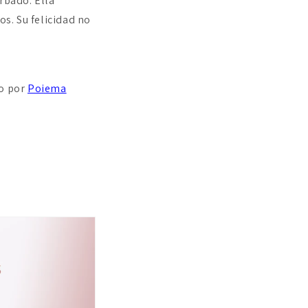
rbado. Ella
s. Su felicidad no
do por
Poiema