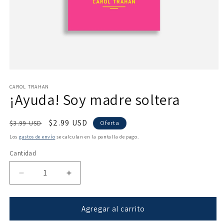
Abrir
elemento
multimedia
CAROL TRAHAN
¡Ayuda! Soy madre soltera
1
en
una
ventana
Precio
Precio
$2.99 USD
$3.99 USD
Oferta
modal
habitual
de
Los
gastos de envío
se calculan en la pantalla de pago.
oferta
Cantidad
Reducir
Aumentar
cantidad
cantidad
para
para
¡Ayuda!
¡Ayuda!
Agregar al carrito
Soy
Soy