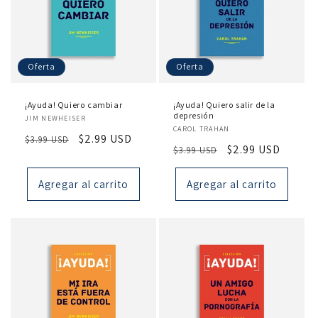
Oferta
Oferta
¡Ayuda! Quiero cambiar
¡Ayuda! Quiero salir de la
Proveedor:
depresión
JIM NEWHEISER
Proveedor:
CAROL TRAHAN
Precio
Precio
$2.99 USD
$3.99 USD
Precio
Precio
$2.99 USD
$3.99 USD
habitual
de
habitual
de
oferta
oferta
Agregar al carrito
Agregar al carrito