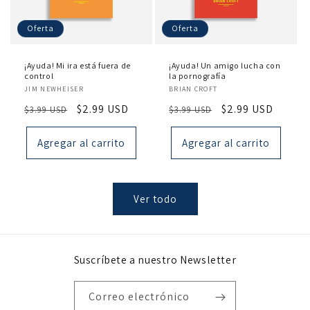
Oferta
Oferta
¡Ayuda! Mi ira está fuera de
¡Ayuda! Un amigo lucha con
control
la pornografía
Proveedor:
Proveedor:
JIM NEWHEISER
BRIAN CROFT
Precio
Precio
$2.99 USD
Precio
Precio
$2.99 USD
$3.99 USD
$3.99 USD
habitual
de
habitual
de
oferta
oferta
Agregar al carrito
Agregar al carrito
Ver todo
Suscríbete a nuestro Newsletter
Correo electrónico