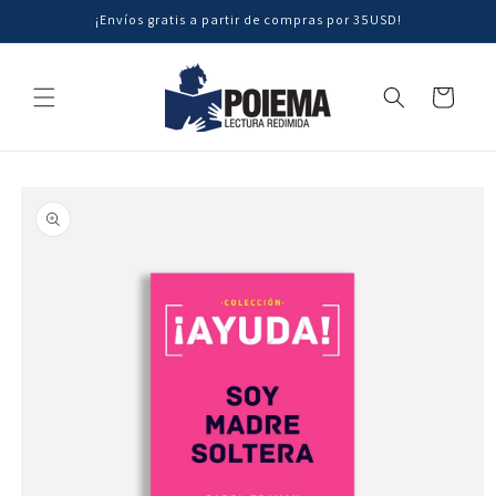
Ir
¡Envíos gratis a partir de compras por 35USD!
directamente
al contenido
Carrito
Ir
directamente
a la
información
del producto