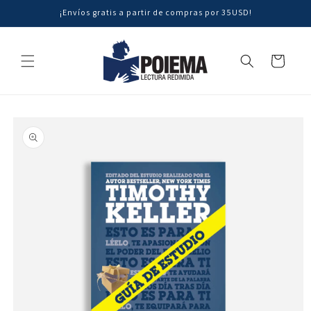
Ir
¡Envíos gratis a partir de compras por 35USD!
directamente
al contenido
Carrito
Ir
directamente
a la
información
del producto