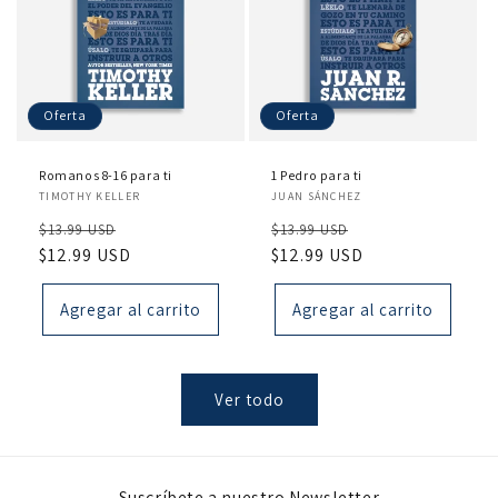
Oferta
Oferta
Romanos 8-16 para ti
1 Pedro para ti
Proveedor:
Proveedor:
TIMOTHY KELLER
JUAN SÁNCHEZ
Precio
Precio
Precio
Precio
$13.99 USD
$13.99 USD
habitual
$12.99 USD
de
habitual
$12.99 USD
de
oferta
oferta
Agregar al carrito
Agregar al carrito
Ver todo
Suscríbete a nuestro Newsletter