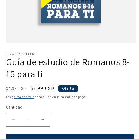
Abrir
elemento
multimedia
TIMOTHY KELLER
Guía de estudio de Romanos 8-
1
en
una
16 para ti
ventana
modal
Precio
Precio
$3.99 USD
$4.99 USD
Oferta
habitual
de
Los
gastos de envío
se calculan en la pantalla de pago.
oferta
Cantidad
Reducir
Aumentar
cantidad
cantidad
para
para