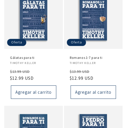
Oferta
Oferta
Gálatas para ti
Romanos 1-7 para ti
Proveedor:
Proveedor:
TIMOTHY KELLER
TIMOTHY KELLER
Precio
Precio
Precio
Precio
$13.99 USD
$13.99 USD
habitual
$12.99 USD
de
habitual
$12.99 USD
de
oferta
oferta
Agregar al carrito
Agregar al carrito