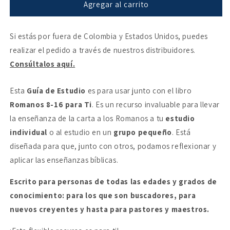
Guía
Guía
Agregar al carrito
de
de
estudio
estudio
Si estás por fuera de Colombia y Estados Unidos, puedes
de
de
Romanos
Romanos
realizar el pedido a través de nuestros distribuidores.
8-
8-
Consúltalos aquí.
16
16
para
para
ti
ti
Esta
Guía de Estudio
es para usar junto con el libro
Romanos 8-16 para Ti
. Es un recurso invaluable para llevar
la enseñanza de la carta a los Romanos a tu
estudio
individual
o al estudio en un
grupo pequeño
. Está
diseñada para que, junto con otros, podamos reflexionar y
aplicar las enseñanzas bíblicas.
Escrito para personas de todas las edades y grados de
conocimiento: para los que son buscadores, para
nuevos creyentes y hasta para pastores y maestros.