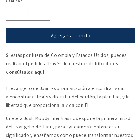
Cantidad
Reducir
Aumentar
cantidad
cantidad
para
para
Juan
Juan
Agregar al carrito
1-
1-
12
12
Si estás por fuera de Colombia y Estados Unidos, puedes
para
para
ti
ti
realizar el pedido a través de nuestros distribuidores.
Consúltalos aquí.
El evangelio de Juan es una invitación a encontrar vida:
a encontrar a Jesús y disfrutar del perdón, la plenitud, y la
libertad que proporciona la vida con Él
Únete a Josh Moody mientras nos expone la primera mitad
del Evangelio de Juan, para ayudarnos a entender su
significado y enseñarnos cómo puede transformar nuestros