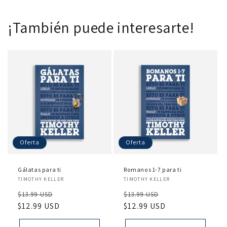
¡También puede interesarte!
Oferta
Oferta
Gálatas para ti
Romanos 1-7 para ti
Proveedor:
Proveedor:
TIMOTHY KELLER
TIMOTHY KELLER
Precio
Precio
Precio
Precio
$13.99 USD
$13.99 USD
habitual
$12.99 USD
de
habitual
$12.99 USD
de
oferta
oferta