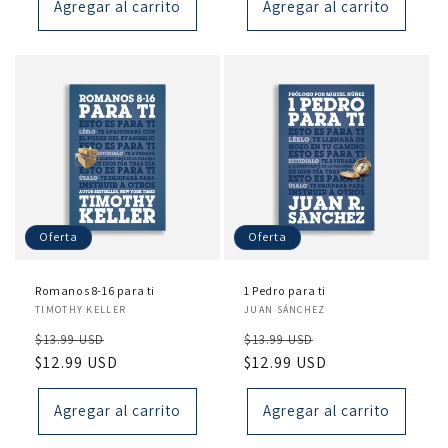
Agregar al carrito
Agregar al carrito
Oferta
Oferta
Romanos 8-16 para ti
1 Pedro para ti
Proveedor:
Proveedor:
TIMOTHY KELLER
JUAN SÁNCHEZ
Precio
Precio
Precio
Precio
$13.99 USD
$13.99 USD
habitual
$12.99 USD
de
habitual
$12.99 USD
de
oferta
oferta
Agregar al carrito
Agregar al carrito