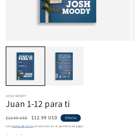
Abrir
Ab
elemento
e
multimedia
m
1
2
en
e
una
u
ventana
v
modal
m
JOSH MOODY
Juan 1-12 para ti
Precio
Precio
$12.99 USD
$13.99 USD
Oferta
habitual
de
Los
gastos de envío
se calculan en la pantalla de pago.
oferta