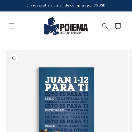
Ir
¡Envíos gratis a partir de compras por 35USD!
directamente
al contenido
Carrito
Ir
directamente
a la
información
del producto