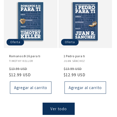
Oferta
Oferta
Romanos 8-16 para ti
1 Pedro para ti
Proveedor:
Proveedor:
TIMOTHY KELLER
JUAN SÁNCHEZ
Precio
Precio
Precio
Precio
$13.99 USD
$13.99 USD
habitual
$12.99 USD
de
habitual
$12.99 USD
de
oferta
oferta
Agregar al carrito
Agregar al carrito
Ver todo