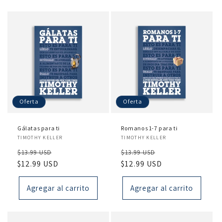
Oferta
Oferta
Gálatas para ti
Romanos 1-7 para ti
Proveedor:
Proveedor:
TIMOTHY KELLER
TIMOTHY KELLER
Precio
Precio
Precio
Precio
$13.99 USD
$13.99 USD
habitual
$12.99 USD
de
habitual
$12.99 USD
de
oferta
oferta
Agregar al carrito
Agregar al carrito