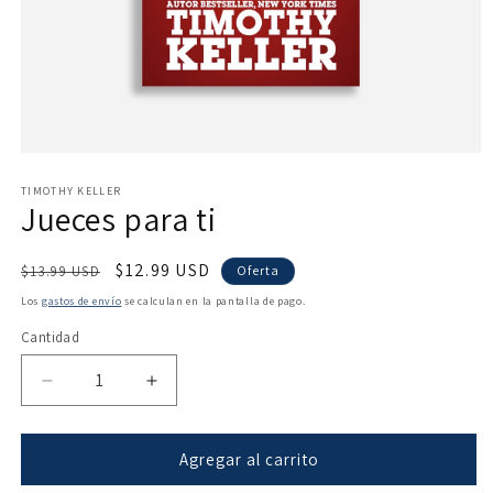
Abrir
elemento
multimedia
TIMOTHY KELLER
Jueces para ti
1
en
una
ventana
Precio
Precio
$12.99 USD
$13.99 USD
Oferta
modal
habitual
de
Los
gastos de envío
se calculan en la pantalla de pago.
oferta
Cantidad
Reducir
Aumentar
cantidad
cantidad
para
para
Jueces
Jueces
Agregar al carrito
para
para