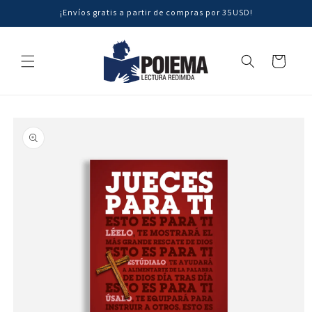
Ir
¡Envíos gratis a partir de compras por 35USD!
directamente
al contenido
Carrito
Ir
directamente
a la
información
del producto