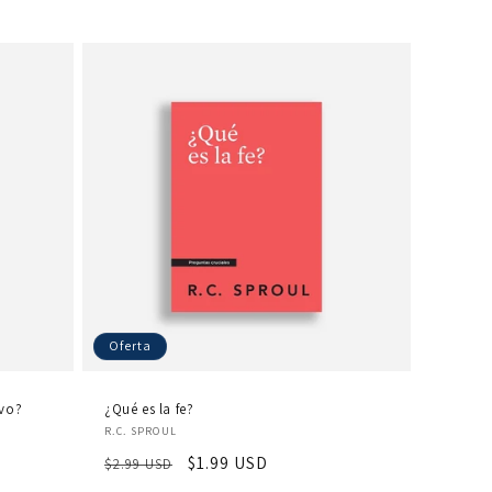
Oferta
lvo?
¿Qué es la fe?
Proveedor:
R.C. SPROUL
Precio
Precio
$1.99 USD
$2.99 USD
habitual
de