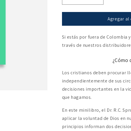
Reducir
Aumentar
cantidad
cantidad
para
para
¿Puedo
¿Puedo
Agregar al 
conocer
conocer
la
la
Si estás por fuera de Colombia y
voluntad
voluntad
de
de
través de nuestros distribuidor
Dios?
Dios?
¿Cómo d
Los cristianos deben procurar ll
independientemente de sus circ
decisiones importantes en la v
que hagamos.
En este minilibro, el Dr. R.C. Sp
aplicar la voluntad de Dios en n
principios informan dos decisione