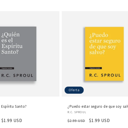
Oferta
 Espíritu Santo?
¿Puedo estar seguro de que soy sa
r:
Proveedor:
R.C. SPROUL
Precio
$1.99 USD
Precio
Precio
$1.99 USD
$2.99 USD
de
habitual
de