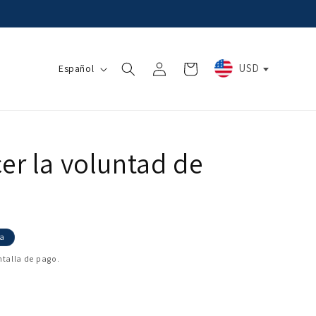
Iniciar
I
USD
Carrito
Español
sesión
d
i
o
m
r la voluntad de
a
ta
ntalla de pago.