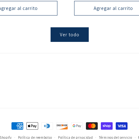
oferta
oferta
Agregar al carrito
Agregar al carrito
Ver todo
Formas
de
 Shopify
Política de reembolso
Política de privacidad
Términos del servicio