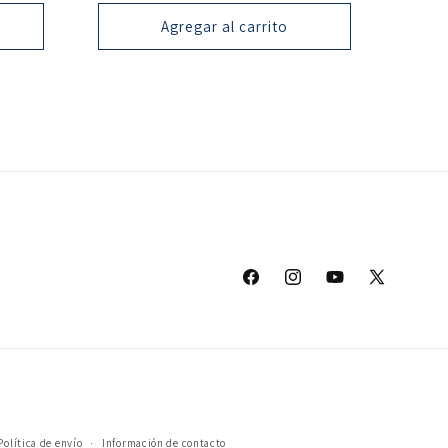
oferta
Agregar al carrito
Facebook
Instagram
YouTube
X
(Twitter)
Política de envío
Información de contacto