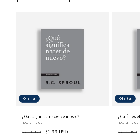
Oferta
Oferta
¿Qué significa nacer de nuevo?
¿Quién es el
Proveedor:
Proveedo
R.C. SPROUL
R.C. SPROUL
Precio
Precio
$1.99 USD
Precio
$2.99 USD
$2.99 USD
habitual
de
habitual