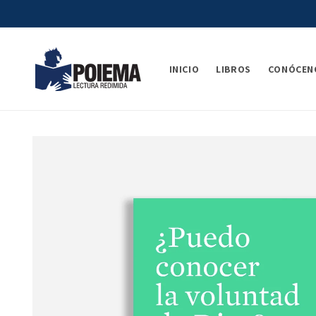
Ir
directamente
al contenido
INICIO
LIBROS
CONÓCEN
Ir
directamente
a la
información
del producto