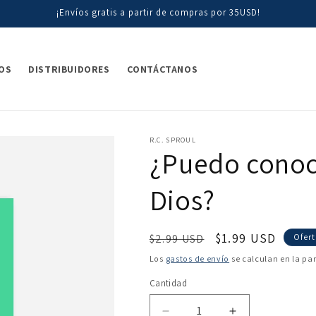
¡Envíos gratis a partir de compras por 35USD!
OS
DISTRIBUIDORES
CONTÁCTANOS
R.C. SPROUL
¿Puedo conoce
Dios?
Precio
Precio
$1.99 USD
$2.99 USD
Ofer
habitual
de
Los
gastos de envío
se calculan en la pa
oferta
Cantidad