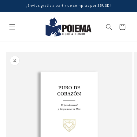
Ir
¡Envíos gratis a partir de compras por 35USD!
directamente
al contenido
Carrito
Ir
directamente
a la
información
del producto