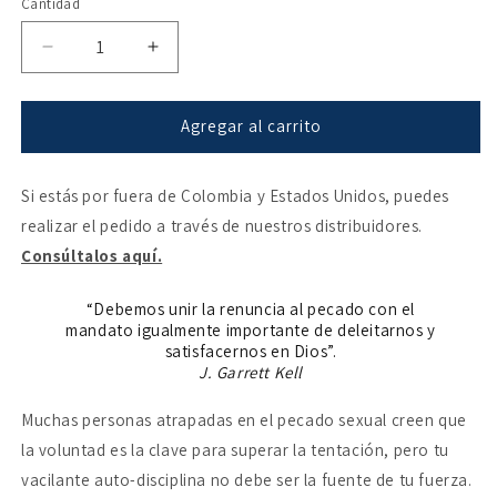
Cantidad
Reducir
Aumentar
cantidad
cantidad
para
para
Puro
Puro
Agregar al carrito
de
de
corazón
corazón
Si estás por fuera de Colombia y Estados Unidos, puedes
realizar el pedido a través de nuestros distribuidores.
Consúltalos aquí.
“Debemos unir la renuncia al pecado con el
mandato igualmente importante de deleitarnos y
satisfacernos en Dios”.
J. Garrett Kell
Muchas personas atrapadas en el pecado sexual creen que
la voluntad es la clave para superar la tentación, pero tu
vacilante auto-disciplina no debe ser la fuente de tu fuerza.