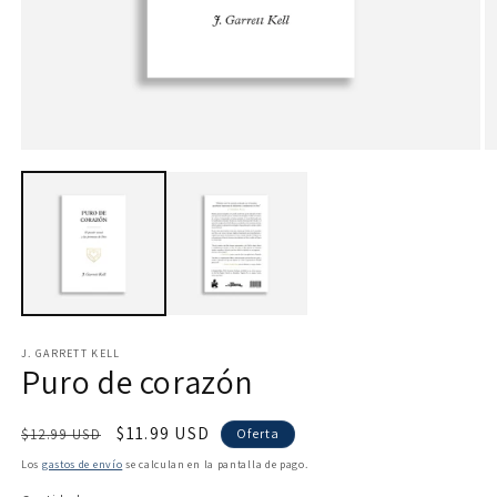
Abrir
Ab
elemento
e
multimedia
m
1
2
en
e
una
u
ventana
v
modal
m
J. GARRETT KELL
Puro de corazón
Precio
Precio
$11.99 USD
$12.99 USD
Oferta
habitual
de
Los
gastos de envío
se calculan en la pantalla de pago.
oferta