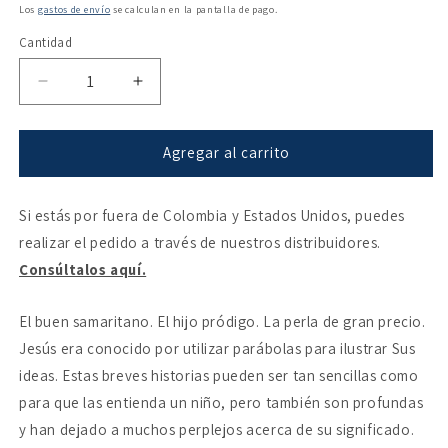
habitual
de
Los
gastos de envío
se calculan en la pantalla de pago.
oferta
Cantidad
Reducir
Aumentar
cantidad
cantidad
para
para
¿Qué
¿Qué
Agregar al carrito
significan
significan
las
las
Si estás por fuera de Colombia y Estados Unidos, puedes
parábolas
parábolas
de
de
realizar el pedido a través de nuestros distribuidores.
Jesús?
Jesús?
Consúltalos aquí.
El buen samaritano. El hijo pródigo. La perla de gran precio.
Jesús era conocido por utilizar parábolas para ilustrar Sus
ideas. Estas breves historias pueden ser tan sencillas como
para que las entienda un niño, pero también son profundas
y han dejado a muchos perplejos acerca de su significado.