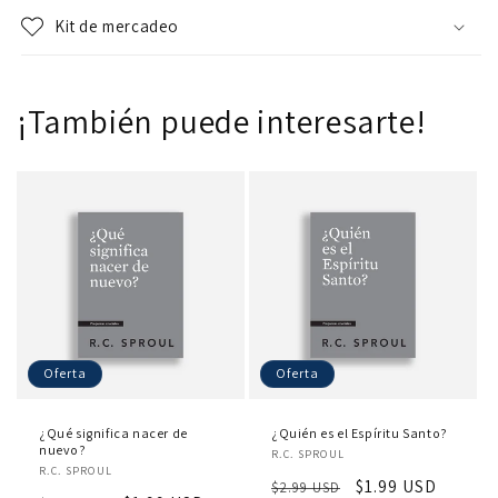
Kit de mercadeo
¡También puede interesarte!
Oferta
Oferta
¿Qué significa nacer de
¿Quién es el Espíritu Santo?
nuevo?
Proveedor:
R.C. SPROUL
Proveedor:
R.C. SPROUL
Precio
Precio
$1.99 USD
$2.99 USD