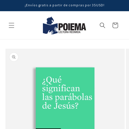
Ir
¡Envíos gratis a partir de compras por 35USD!
directamente
al contenido
Carrito
Ir
directamente
a la
información
del producto