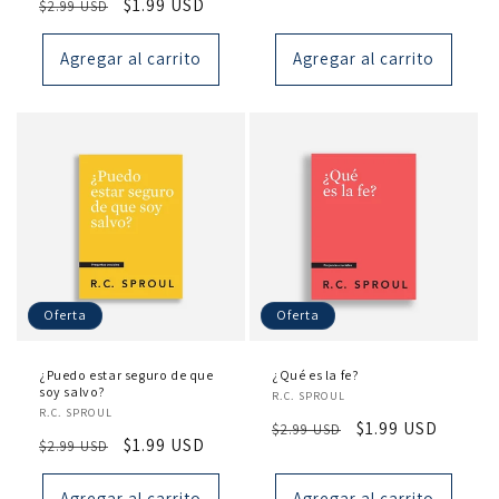
Precio
Precio
$1.99 USD
$2.99 USD
habitual
de
habitual
de
oferta
oferta
Agregar al carrito
Agregar al carrito
Oferta
Oferta
¿Puedo estar seguro de que
¿Qué es la fe?
soy salvo?
Proveedor:
R.C. SPROUL
Proveedor:
R.C. SPROUL
Precio
Precio
$1.99 USD
$2.99 USD
Precio
Precio
$1.99 USD
$2.99 USD
habitual
de
habitual
de
oferta
oferta
Agregar al carrito
Agregar al carrito