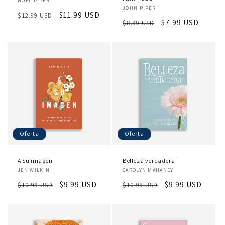
NOËL PIPER
Proveedor:
JOHN PIPER
Precio
Precio
$11.99 USD
$12.99 USD
Precio
Precio
$7.99 USD
$8.99 USD
habitual
de
habitual
de
oferta
oferta
Oferta
Oferta
A Su imagen
Belleza verdadera
Proveedor:
Proveedor:
JEN WILKIN
CAROLYN MAHANEY
Precio
Precio
$9.99 USD
Precio
Precio
$9.99 USD
$10.99 USD
$10.99 USD
habitual
de
habitual
de
oferta
oferta