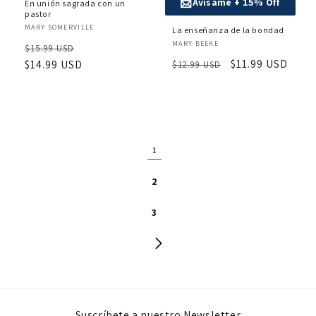
📩
Avísame + 15% Off
En unión sagrada con un
pastor
Proveedor:
MARY SOMERVILLE
La enseñanza de la bondad
Proveedor:
MARY BEEKE
Precio
Precio
$15.99 USD
Precio
Precio
$11.99 USD
habitual
$14.99 USD
de
$12.99 USD
habitual
de
oferta
oferta
1
2
3
Suscríbete a nuestro Newsletter