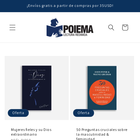
Ir
¡Envíos gratis a partir de compras por 35USD!
directamente
al contenido
Carrito
Oferta
Oferta
Mujeres fieles y su Dios
50 Preguntas cruciales sobre
extraordinario
la masculinidad &
Proveedor:
feminidad