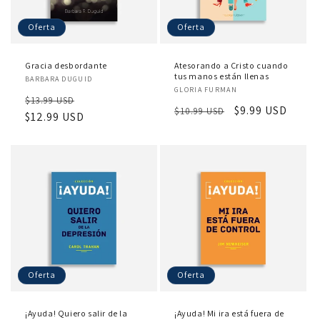
Oferta
Oferta
Gracia desbordante
Atesorando a Cristo cuando
Proveedor:
tus manos están llenas
BARBARA DUGUID
Proveedor:
GLORIA FURMAN
Precio
Precio
$13.99 USD
Precio
Precio
$9.99 USD
$10.99 USD
habitual
$12.99 USD
de
habitual
de
oferta
oferta
Oferta
Oferta
¡Ayuda! Quiero salir de la
¡Ayuda! Mi ira está fuera de