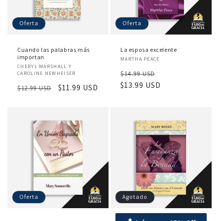
Oferta
Oferta
Cuando las palabras más
La esposa excelente
importan
Proveedor:
MARTHA PEACE
Proveedor:
CHERYL MARSHALL Y
Precio
Precio
$14.99 USD
CAROLINE NEWHEISER
habitual
$13.99 USD
de
Precio
Precio
$11.99 USD
$12.99 USD
oferta
habitual
de
oferta
Oferta
Agotado