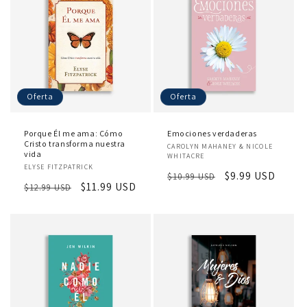
Oferta
Oferta
Porque Él me ama: Cómo
Emociones verdaderas
Cristo transforma nuestra
Proveedor:
CAROLYN MAHANEY & NICOLE
vida
WHITACRE
Proveedor:
ELYSE FITZPATRICK
Precio
Precio
$9.99 USD
$10.99 USD
Precio
Precio
$11.99 USD
$12.99 USD
habitual
de
habitual
de
oferta
oferta