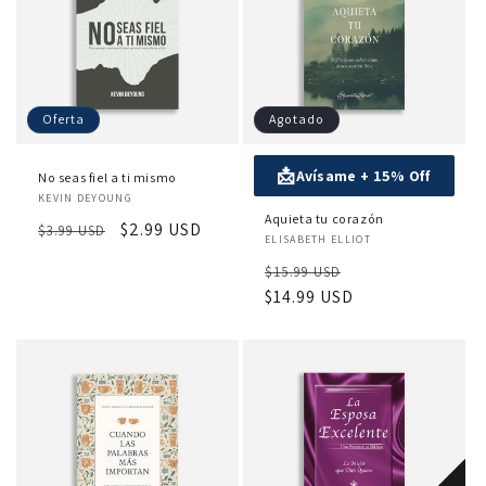
Oferta
Agotado
📩
Avísame + 15% Off
No seas fiel a ti mismo
Proveedor:
KEVIN DEYOUNG
Aquieta tu corazón
Precio
Precio
$2.99 USD
$3.99 USD
Proveedor:
ELISABETH ELLIOT
habitual
de
Precio
Precio
$15.99 USD
oferta
habitual
$14.99 USD
de
oferta