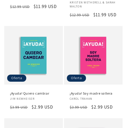
Proveedor:
KRISTEN WETHERELL & SARAH
Precio
Precio
$11.99 USD
$12.99 USD
WALTON
habitual
de
Precio
Precio
$11.99 USD
$12.99 USD
oferta
habitual
de
oferta
Oferta
Oferta
¡Ayuda! Quiero cambiar
¡Ayuda! Soy madre soltera
Proveedor:
Proveedor:
JIM NEWHEISER
CAROL TRAHAN
Precio
Precio
$2.99 USD
Precio
Precio
$2.99 USD
$3.99 USD
$3.99 USD
habitual
de
habitual
de
oferta
oferta