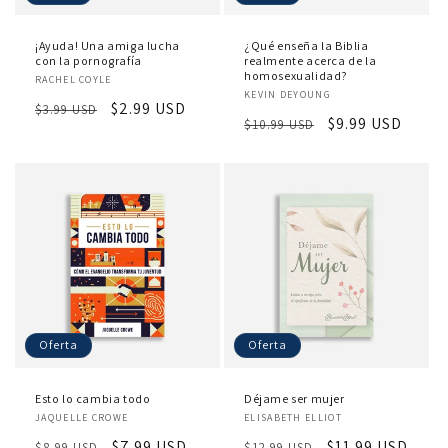
¡Ayuda! Una amiga lucha
¿Qué enseña la Biblia
con la pornografía
realmente acerca de la
Proveedor:
homosexualidad?
RACHEL COYLE
Proveedor:
KEVIN DEYOUNG
Precio
Precio
$2.99 USD
$3.99 USD
Precio
Precio
$9.99 USD
$10.99 USD
habitual
de
habitual
de
oferta
oferta
Oferta
Oferta
Esto lo cambia todo
Déjame ser mujer
Proveedor:
Proveedor:
JAQUELLE CROWE
ELISABETH ELLIOT
Precio
Precio
$7.99 USD
Precio
Precio
$11.99 USD
$8.99 USD
$12.99 USD