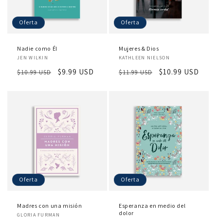
Oferta
Oferta
Nadie como Él
Mujeres & Dios
Proveedor:
Proveedor:
JEN WILKIN
KATHLEEN NIELSON
Precio
Precio
$9.99 USD
Precio
Precio
$10.99 USD
$10.99 USD
$11.99 USD
habitual
de
habitual
de
oferta
oferta
Oferta
Oferta
Madres con una misión
Esperanza en medio del
Proveedor:
dolor
GLORIA FURMAN