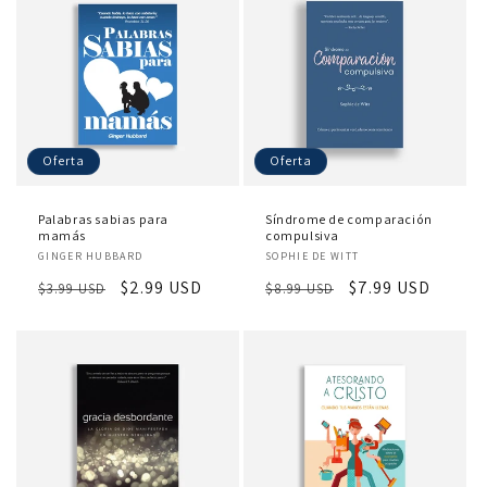
Oferta
Oferta
Palabras sabias para
Síndrome de comparación
mamás
compulsiva
Proveedor:
Proveedor:
GINGER HUBBARD
SOPHIE DE WITT
Precio
Precio
$2.99 USD
Precio
Precio
$7.99 USD
$3.99 USD
$8.99 USD
habitual
de
habitual
de
oferta
oferta