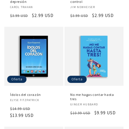
depresión
control
Proveedor:
Proveedor:
CAROL TRAHAN
JIM NEWHEISER
Precio
Precio
$2.99 USD
Precio
Precio
$2.99 USD
$3.99 USD
$3.99 USD
habitual
de
habitual
de
oferta
oferta
Oferta
Oferta
Ídolos del corazón
No me hagas contar hasta
Proveedor:
tres
ELYSE FITZPATRICK
Proveedor:
GINGER HUBBARD
Precio
Precio
$14.99 USD
Precio
Precio
$9.99 USD
$10.99 USD
habitual
$13.99 USD
de
habitual
de
oferta
oferta