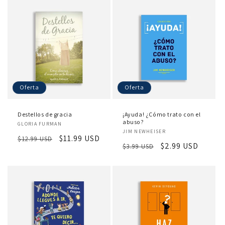
Oferta
Oferta
Destellos de gracia
¡Ayuda! ¿Cómo trato con el
Proveedor:
abuso?
GLORIA FURMAN
Proveedor:
JIM NEWHEISER
Precio
Precio
$11.99 USD
$12.99 USD
Precio
Precio
$2.99 USD
$3.99 USD
habitual
de
habitual
de
oferta
oferta