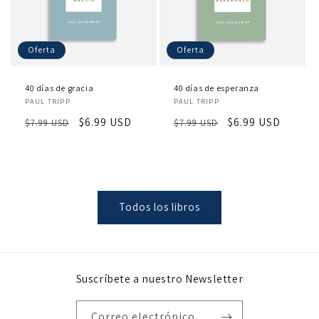
Oferta
Oferta
40 días de gracia
40 días de esperanza
Proveedor:
Proveedor:
PAUL TRIPP
PAUL TRIPP
Precio
Precio
$6.99 USD
Precio
Precio
$6.99 USD
$7.99 USD
$7.99 USD
habitual
de
habitual
de
oferta
oferta
Todos los libros
Suscríbete a nuestro Newsletter
Correo electrónico