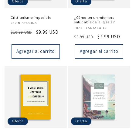
Oferta
Oferta
Cristianismo imposible
¿Cómo ser un miembro
Proveedor:
saludable de la iglesia?
KEVIN DEYOUNG
Proveedor:
THABITI ANYABWILE
Precio
Precio
$9.99 USD
$10.99 USD
Precio
Precio
$7.99 USD
$8.99 USD
habitual
de
habitual
de
oferta
oferta
Agregar al carrito
Agregar al carrito
Oferta
Oferta