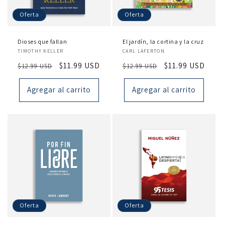
Oferta
Oferta
Dioses que fallan
El jardín, la cortina y la cruz
Proveedor:
Proveedor:
TIMOTHY KELLER
CARL LAFERTON
Precio
Precio
$11.99 USD
Precio
Precio
$11.99 USD
$12.99 USD
$12.99 USD
habitual
de
habitual
de
oferta
oferta
Agregar al carrito
Agregar al carrito
Oferta
Oferta