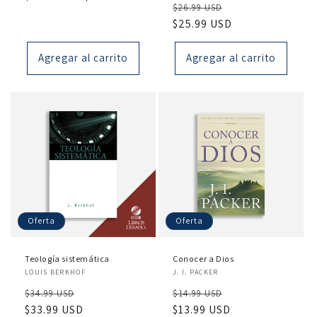
Precio
Precio
$26.99 USD
habitual
de
habitual
$25.99 USD
de
oferta
oferta
Agregar al carrito
Agregar al carrito
Oferta
Oferta
Teología sistemática
Conocer a Dios
Proveedor:
Proveedor:
LOUIS BERKHOF
J. I. PACKER
Precio
Precio
Precio
Precio
$34.99 USD
$14.99 USD
habitual
$33.99 USD
de
habitual
$13.99 USD
de