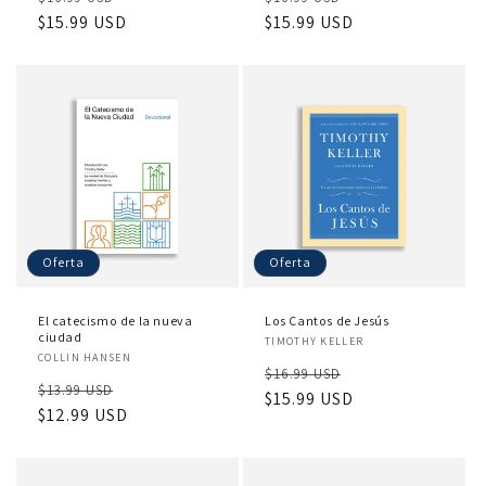
habitual
$15.99 USD
de
habitual
$15.99 USD
de
oferta
oferta
Oferta
Oferta
El catecismo de la nueva
Los Cantos de Jesús
ciudad
Proveedor:
TIMOTHY KELLER
Proveedor:
COLLIN HANSEN
Precio
Precio
$16.99 USD
Precio
Precio
$13.99 USD
habitual
$15.99 USD
de
habitual
$12.99 USD
de
oferta
oferta