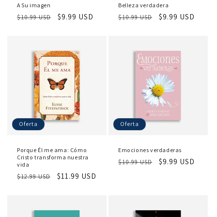
A Su imagen
Belleza verdadera
Precio
Precio
$9.99 USD
Precio
Precio
$9.99 USD
$10.99 USD
$10.99 USD
habitual
de
habitual
de
oferta
oferta
Oferta
Oferta
Porque Él me ama: Cómo
Emociones verdaderas
Cristo transforma nuestra
Precio
Precio
$9.99 USD
$10.99 USD
vida
habitual
de
Precio
Precio
$11.99 USD
$12.99 USD
oferta
habitual
de
oferta