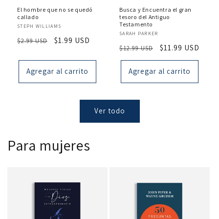
El hombre que no se quedó
Busca y Encuentra el gran
callado
tesoro del Antiguo
Proveedor:
Testamento
STEPH WILLIAMS
Proveedor:
SARAH PARKER
Precio
Precio
$1.99 USD
$2.99 USD
Precio
Precio
$11.99 USD
$12.99 USD
habitual
de
habitual
de
oferta
oferta
Agregar al carrito
Agregar al carrito
Ver todo
Para mujeres