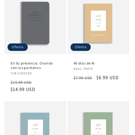
Oferta
Oferta
En Su presencia: Orando
40 días de fe
con los puritanos
Proveedor:
PAUL TRIPP
Proveedor:
TIM CHESTER
Precio
Precio
$6.99 USD
$7.99 USD
Precio
Precio
$15.99 USD
habitual
de
habitual
$14.99 USD
de
oferta
oferta