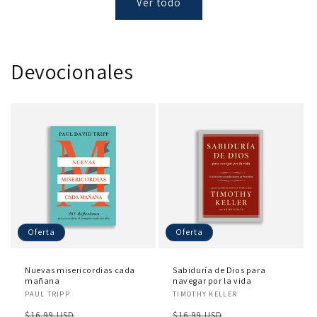
Ver todo
Devocionales
Oferta
Oferta
Nuevas misericordias cada
Sabiduría de Dios para
mañana
navegar por la vida
Proveedor:
Proveedor:
PAUL TRIPP
TIMOTHY KELLER
Precio
Precio
Precio
Precio
$16.99 USD
$16.99 USD