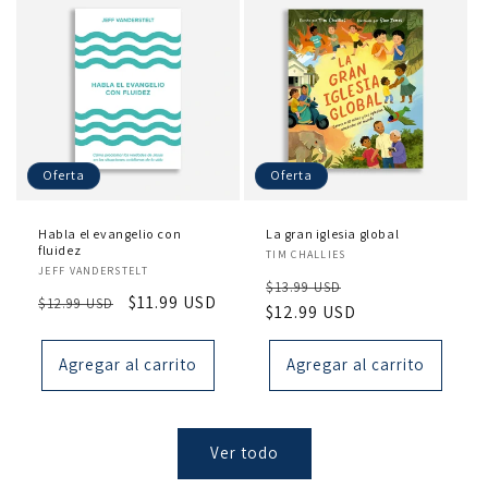
Oferta
Oferta
Habla el evangelio con
La gran iglesia global
fluidez
Proveedor:
TIM CHALLIES
Proveedor:
JEFF VANDERSTELT
Precio
Precio
$13.99 USD
Precio
Precio
$11.99 USD
$12.99 USD
habitual
$12.99 USD
de
habitual
de
oferta
oferta
Agregar al carrito
Agregar al carrito
Ver todo