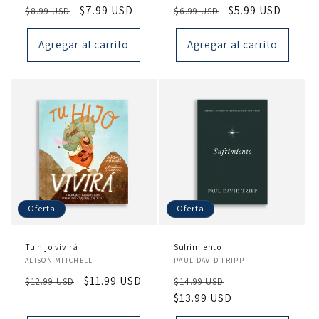
Precio
Precio
$7.99 USD
Precio
Precio
$5.99 USD
$8.99 USD
$6.99 USD
habitual
de
habitual
de
oferta
oferta
Agregar al carrito
Agregar al carrito
Oferta
Oferta
Tu hijo vivirá
Sufrimiento
Proveedor:
Proveedor:
ALISON MITCHELL
PAUL DAVID TRIPP
Precio
Precio
$11.99 USD
Precio
Precio
$12.99 USD
$14.99 USD
habitual
de
habitual
$13.99 USD
de
oferta
oferta