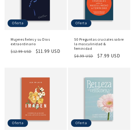
Oferta
Oferta
Mujeres fieles y su Dios
50 Preguntas cruciales sobre
extraordinario
la masculinidad &
feminidad
Precio
Precio
$11.99 USD
$12.99 USD
Precio
Precio
$7.99 USD
$8.99 USD
habitual
de
habitual
de
oferta
oferta
Oferta
Oferta