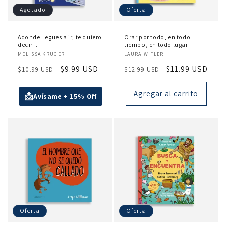
Agotado
Oferta
Adonde llegues a ir, te quiero
Orar por todo, en todo
decir...
tiempo, en todo lugar
Proveedor:
Proveedor:
MELISSA KRUGER
LAURA WIFLER
Precio
Precio
$9.99 USD
Precio
Precio
$11.99 USD
$10.99 USD
$12.99 USD
habitual
de
habitual
de
oferta
oferta
Agregar al carrito
📩
Avísame + 15% Off
Oferta
Oferta